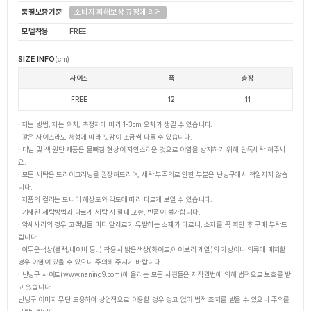
품질보증기준
소비자 피해보상 규정에 의거
모델착용
FREE
SIZE INFO
(cm)
사이즈
폭
총장
FREE
12
11
· 재는 방법, 재는 위치, 측정자에 따라 1-3cm 오차가 생길 수 있습니다.
· 같은 사이즈라도 체형에 따라 핏감이 조금씩 다를 수 있습니다.
· 데님 및 색 원단 제품은 물빠짐 현상이 자연스러운 것으로 이염을 방지하기 위해 단독세탁 해주세
요.
· 모든 세탁은 드라이크리닝을 권장해드리며, 세탁 부주의로 인한 부분은 난닝구에서 책임지지 않습
니다.
· 제품의 컬러는 모니터 해상도와 각도에 따라 다르게 보일 수 있습니다.
· 기재된 세탁방법과 다르게 세탁 시 절대 교환, 반품이 불가합니다.
· 악세사리의 경우 고객님들 마다 알레르기 유발하는 소재가 다르니, 소재를 꼭 확인 후 구매 부탁드
립니다.
· 어두운색상(블랙,네이비 등..) 착용시 밝은색상(화이트,아이보리 계열)의 가방이나 의류에 매치할
경우 이염이 있을 수 있으니 주의해 주시기 바랍니다.
· 난닝구 사이트(www.naning9.com)에 올리는 모든 사진들은 저작권법에 의해 법적으로 보호를 받
고 있습니다.
난닝구 이미지 무단 도용하여 상업적으로 이용할 경우 경고 없이 법적 조치를 받을 수 있으니 주의를