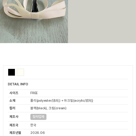
DETAIL INFO
사이즈
FREE
소재
폴리(polyester/涤纶) + 아크릴(acrylic/腈纶)
컬러
블랙(black), 크림(cream)
제조사
협력업체
제조국
한국
제조년월
2026.06