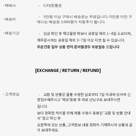
· 택배사
-
CJ대한통운
-
5만원 이상 구매시 배송료는 무료입니다./5만원 미만 구
· 배송비
매시는 배송료 3,000원이 자동추가 됩니다.
-
입금 확인 후 재고물량 확보시 공휴일 제외 1~4일 소요되며,
· 배송기간
재주문시에는 공휴일 제외 3~7일 이상 지연 될 수 있습니다.
주문건중 일부 상품 먼저 준비될경우 부분발송 드립니다
[EXCHANGE / RETURN / REFUND]
-
교환 및 반품은 물품 수령한 날로부터 7일 이내에 당사에 신
· 고객변심
청접수해주시고 '메모'동봉 후 바로 난닝구로 보내주시면
됩니다.
보다 정확한 처리를 위해 제품 수령시 동봉된 '교환 및 반품 안내
서' 참고 하신 후
오른쪽에 있는 상품, 고객정보 내용 정확히 기재하시어 상품과 같
이 보내주세요.