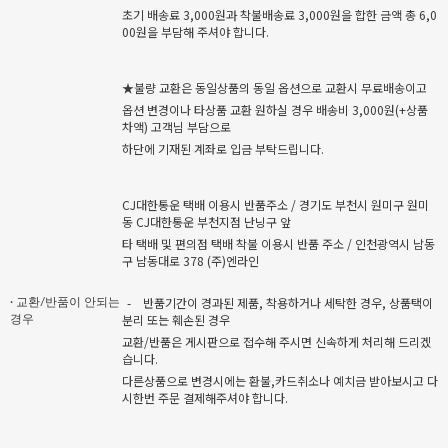
초기 배송료 3,000원과 착불배송료 3,000원을 합한 금액 총 6,0
00원을 부담해 주셔야 합니다.
★불량 교환은 동일상품의 동일 옵션으로 교환시 무료배송이고
옵션 변경이나 타상품 교환 원하실 경우 배송비 3,000원(+상품
차액) 고객님 부담으로
하단에 기재된 계좌로 입금 부탁드립니다.
CJ대한통운 택배 이용시 반품주소 / 경기도 부천시 원미구 원미
동 CJ대한통운 부천지점 난닝구 앞
타 택배 및 편의점 택배 착불 이용시 반품 주소 / 인천광역시 남동
구 남동대로 378 (주)엔라인
-
반품기간이 경과된 제품, 착용하거나 세탁한 경우, 상품택이
· 교환/반품이 안되는
분리 또는 훼손된 경우
경우
교환/반품은 게시판으로 접수해 주시면 신속하게 처리해 드리겠
습니다.
다른상품으로 변경시에는 환불,카드취소나 예치금 받아보시고 다
시한번 주문 결제해주셔야 합니다.