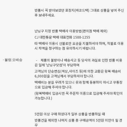
반품시 꼭 받아보셨던 포장지(바코드택) 그대로 상품을 넣어 주신
후 보내주세요.
난닝구 지정 반품 택배사 이용방법(편의점 택배 제외)
CJ 대한통운 택배 대표전화 1588-1255
타 택배사 이용시 선불로만 요금을 지불하셔야 하며, 착불로 이용
시 차액을 청구하는 점 유의하시기 바랍니다.
-
제품의 불량이나 배송사고 등 당사의 과실로 인한 반품 비용
· 불량,오배송
은 일체 '난닝구닷컴'이 부담하며
고객님의 단순변심(색상,사이즈 등)에 의한 교환은 왕복 배송비
6,000원을 고객님께서 부담하셔야 합니다.
택배비는 분실 우려가 있으니 옷과 함께 동봉하지 마시고 무통장
으로 입금해 주셔야 합니다.
(왕복택배비 입금시엔 꼭 주문자 이름으로 입금해 주셔야 확인이
가능합니다.)
5만원 이상 구매 하셨다가 일부 상품을 반품하실 때
반품건을 제외한 나머지 상품 총 구매금액이 5만원 미만이 될 경
우