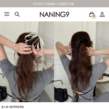
신규가입시 무료배송 + 2천원할인쿠폰
0
BEST100🤍
NEW5%
베스트재진행
썸머여행룩
아울렛
하객&모임룩
윤스포 리본헤어집게핀