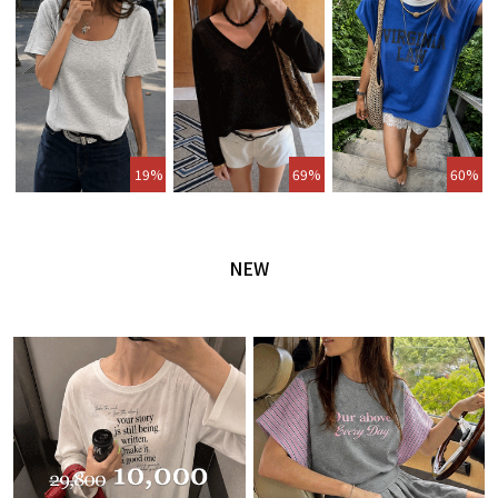
19%
69%
60%
NEW