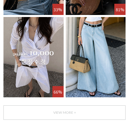
33%
81%
66%
VIEW MORE +