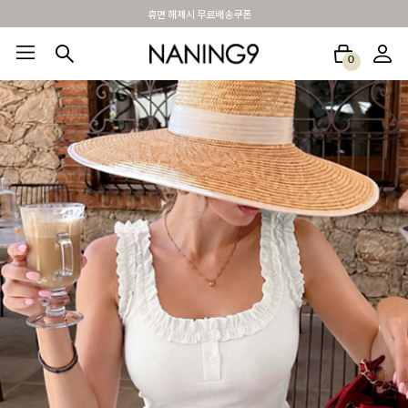
BEST 포토리뷰 - 매주 2명추첨 3만원쿠폰
0
BEST100🤍
NEW5%
베스트재진행
썸머여행룩
아울렛
하객&모임룩