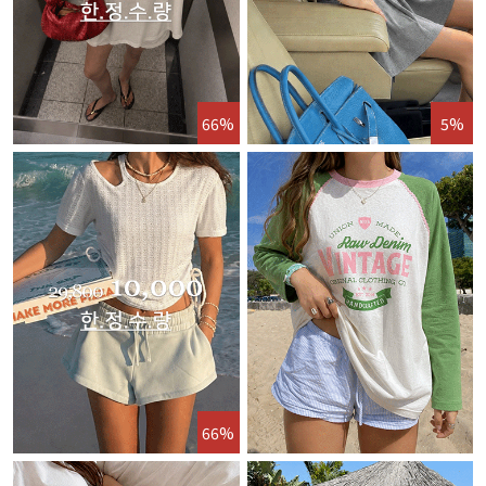
66%
5%
66%