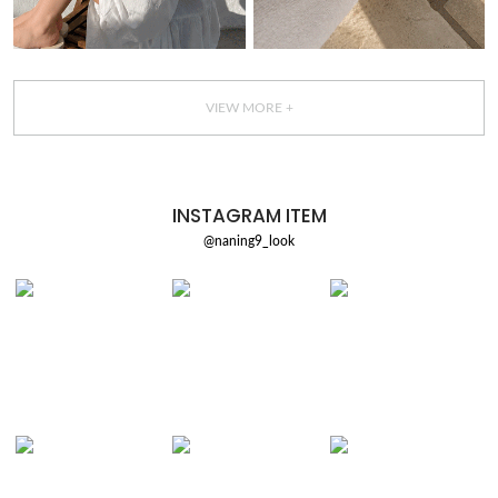
VIEW MORE +
INSTAGRAM ITEM
@naning9_look