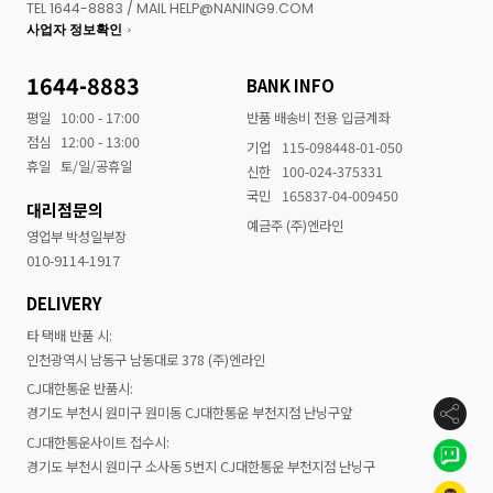
TEL 1644-8883 / MAIL HELP@NANING9.COM
사업자 정보확인
1644-8883
BANK INFO
평일
10:00 - 17:00
반품 배송비 전용 입금계좌
점심
12:00 - 13:00
기업
115-098448-01-050
휴일
토/일/공휴일
신한
100-024-375331
국민
165837-04-009450
대리점문의
예금주 (주)엔라인
영업부 박성일부장
010-9114-1917
DELIVERY
타 택배 반품 시:
인천광역시 남동구 남동대로 378 (주)엔라인
CJ대한통운 반품시:
경기도 부천시 원미구 원미동 CJ대한통운 부천지점 난닝구앞
CJ대한통운사이트 접수시:
경기도 부천시 원미구 소사동 5번지 CJ대한통운 부천지점 난닝구