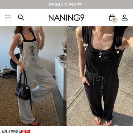
BEST 포토리뷰 - 매주 2명추첨 3만원쿠폰
0
BEST100🤍
NEW5%
베스트재진행
썸머여행룩
아울렛
하객&모임룩
브타샤 멜빵팬츠