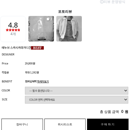
테누브 스카시카라가디건
DESIGNER
Price
29,800원
적립금
최대 1,192원
BENEFIT
멤버쉽혜택
자세히보기
COLOR
SIZE
총 상품 금액
0
원
장바구니
위시리스트
구매하기