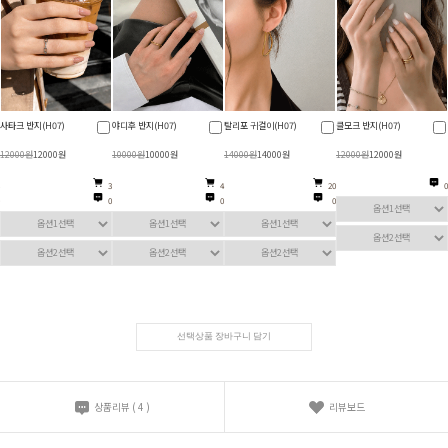
타크 반지(H07)
야디후 반지(H07)
탈리포 귀걸이(H07)
클모크 반지(H07)
엠
2000원
12000원
10000원
10000원
14000원
14000원
12000원
12000원
2
3
4
20
0
0
0
0
선택상품 장바구니 담기
상품리뷰
(
4
)
리뷰보드