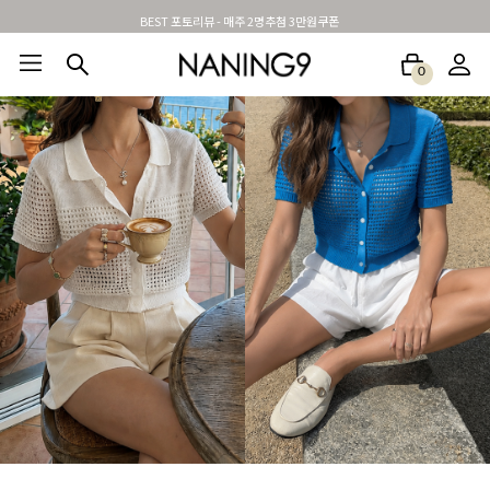
BEST 포토리뷰 - 매주 2명추첨 3만원쿠폰
0
BEST100🤍
NEW5%
베스트재진행
썸머여행룩
아울렛
하객&모임룩