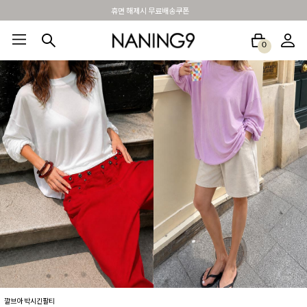
BEST 포토리뷰 - 매주 2명추첨 3만원쿠폰
0
BEST100🤍
NEW5%
베스트재진행
썸머여행룩
아울렛
하객&모임룩
깔브아 박시긴팔티