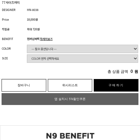
77사이즈까지
DESIGNER
HN-8038
Price
18,000원
적립금
최대 720원
BENEFIT
멤버쉽혜택
자세히보기
COLOR
SIZE
총 상품 금액
0
원
장바구니
위시리스트
구매하기
앱 설치시 5%할인쿠폰