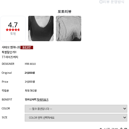
사테브 썸머니트
특별할인가!!
77사이즈까지
DESIGNER
HW-8010
Original
24,800원
Price
14,800원
적립금
최대 592원
BENEFIT
멤버쉽혜택
자세히보기
COLOR
SIZE