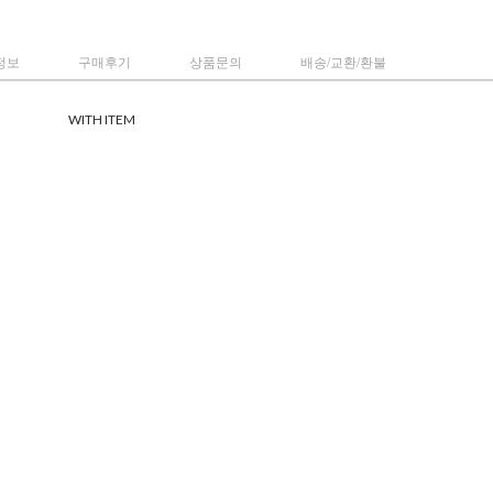
정보
구매후기
상품문의
배송/교환/환불
WITH ITEM