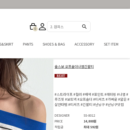
3. 반바지
0
S&SKIRT
PANTS
SHOES & BAG
ACCESSORY
SET ITEM
솔스보 오프숄더나염긴팔티
#스트라이프
#컬러
#배색
#포인트
#레터링
#나염
#
루즈핏
#보트넥
#오프숄더
#티셔츠
#가벼운
#얇은
#
살안타템
#티셔츠
#긴팔티
#난닝구
#난닝구닷컴
DESIGNER
SS-8012
PRICE
14,800원
적립금
최대 592원