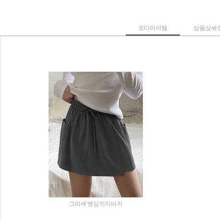
코디아이템
상품상세
그라세 밴딩치마바지