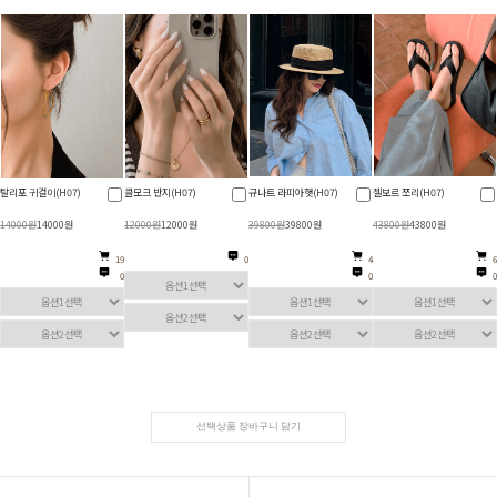
탈리포 귀걸이(H07)
클모크 반지(H07)
규나트 라피아햇(H07)
젤보르 쪼리(H07)
14000원
14000원
12000원
12000원
39800원
39800원
43800원
43800원
19
0
4
6
0
0
0
선택상품 장바구니 담기