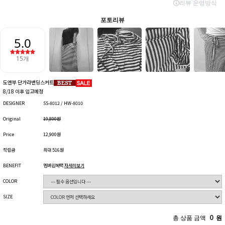
도엔부 단가라밴딩스커트
8/18 이후 입고예정
DESIGNER
SS-8012 / HW-8010
Original
19,800원
Price
12,900원
적립금
최대 516원
BENEFIT
멤버쉽혜택
자세히보기
COLOR
SIZE
총 상품 금액
0
원