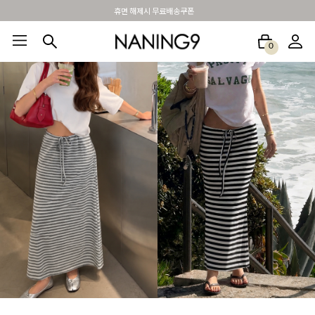
BEST 포토리뷰 - 매주 2명추첨 3만원쿠폰
0
BEST100🤍
NEW5%
베스트재진행
썸머여행룩
아울렛
하객&모임룩