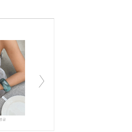
Next
옹리드 핀턱나시티
리방드 썸머가디건