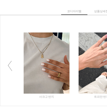
코디아이템
상품상세
Previous
피만 반지
무히안 목걸이