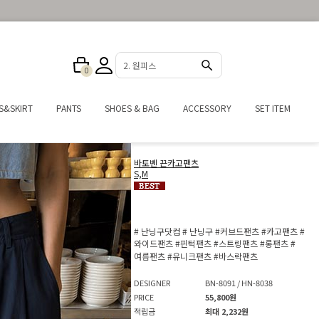
2. 원피스
0
S&SKIRT
PANTS
SHOES & BAG
ACCESSORY
SET ITEM
바토벤 끈카고팬츠
S,M
# 난닝구닷컴
# 난닝구
#커브드팬츠
#카고팬츠
#
와이드팬츠
#핀턱팬츠
#스트링팬츠
#롱팬츠
#
여름팬츠
#유니크팬츠
#바스락팬츠
DESIGNER
BN-8091 / HN-8038
PRICE
55,800원
적립금
최대 2,232원