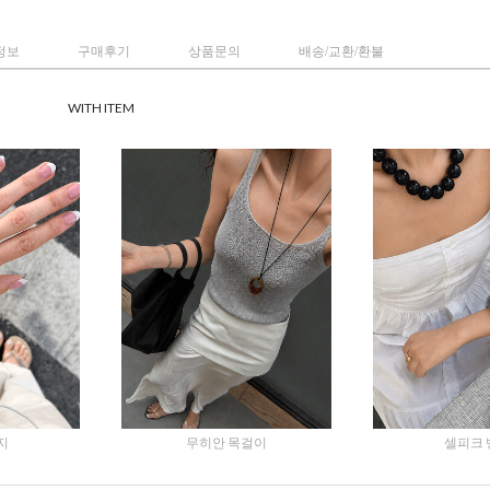
정보
구매후기
상품문의
배송/교환/환불
WITH ITEM
셀피크 뱅글
르팽토 스냅버튼반팔티