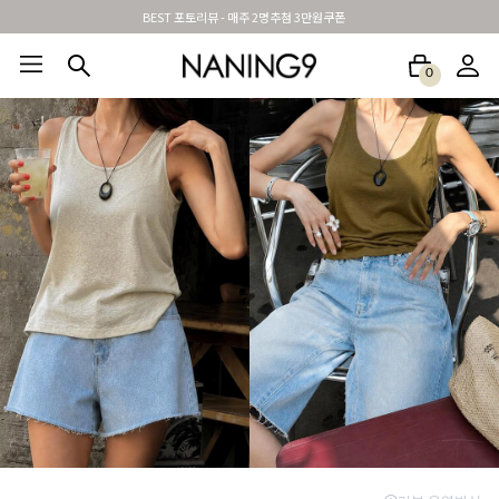
신규가입시 무료배송 + 2천원할인쿠폰
0
BEST100🤍
NEW5%
베스트재진행
썸머여행룩
아울렛
하객&모임룩