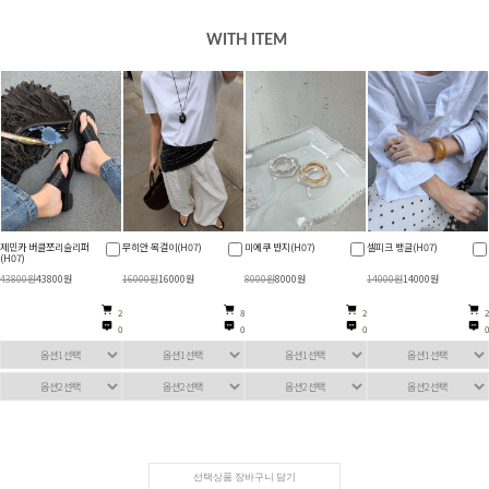
WITH ITEM
터엔브 자켓팬츠세트
체안코 밴딩롱스커트
르키데 버튼브이넥니트
엔소츠 데님버뮤다팬츠
(H07)
(H07)
(H07)
(H07)
39800원
39800원
24800원
24800원
24800원
24800원
39800원
39800원
87
152
188
14
0
0
0
0
선택상품 장바구니 담기