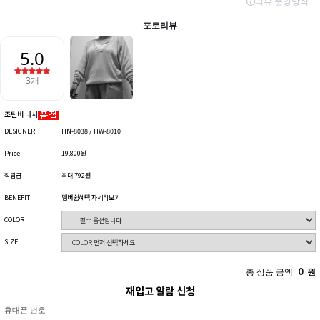
조틴버 나시
DESIGNER
HN-8038 / HW-8010
Price
19,800원
적립금
최대 792원
BENEFIT
멤버쉽혜택
자세히보기
COLOR
SIZE
총 상품 금액
0
원
재입고 알람 신청
휴대폰 번호