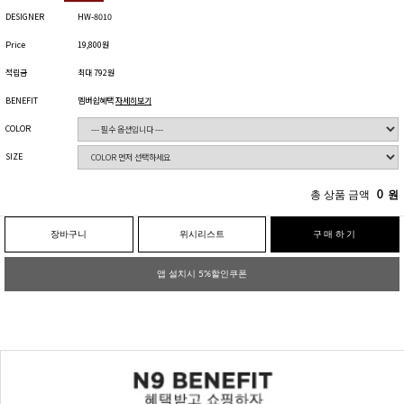
DESIGNER
HW-8010
Price
19,800원
적립금
최대 792원
BENEFIT
멤버쉽혜택
자세히보기
COLOR
SIZE
총 상품 금액
0
원
장바구니
위시리스트
구매하기
앱 설치시 5%할인쿠폰