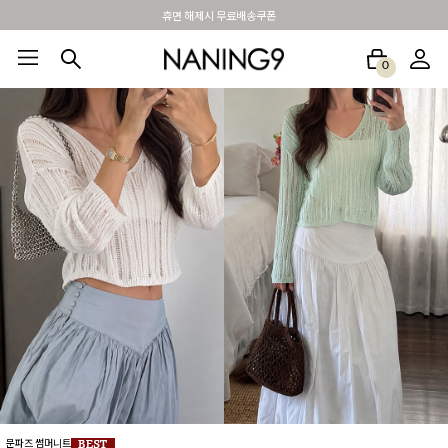
BEST 포토리뷰 - 매주 2명추첨 3만원쿠폰
0
BEST100🤍
NEW5%
베스트재진행
썸머여행룩
아울렛
하객&모임룩
문파즈 썸머니트