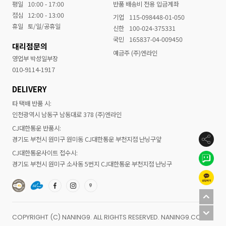
평일
10:00 - 17:00
반품 배송비 전용 입금계좌
점심
12:00 - 13:00
기업
115-098448-01-050
휴일
토/일/공휴일
신한
100-024-375331
국민
165837-04-009450
대리점문의
예금주 (주)엔라인
영업부 박성일부장
010-9114-1917
DELIVERY
타 택배 반품 시:
인천광역시 남동구 남동대로 378 (주)엔라인
CJ대한통운 반품시:
경기도 부천시 원미구 원미동 CJ대한통운 부천지점 난닝구앞
CJ대한통운사이트 접수시:
경기도 부천시 원미구 소사동 5번지 CJ대한통운 부천지점 난닝구
COPYRIGHT (C) NANING9. ALL RIGHTS RESERVED. NANING9.COM