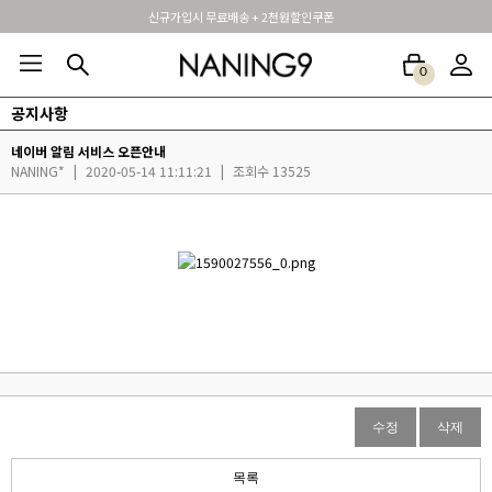
신규가입시 무료배송 + 2천원할인쿠폰
0
공지사항
BEST100🤍
NEW5%
베스트재진행
썸머여행룩
아울렛
하객&모임룩
네이버 알림 서비스 오픈안내
NANING*
|
2020-05-14 11:11:21
|
조회수 13525
수정
삭제
목록