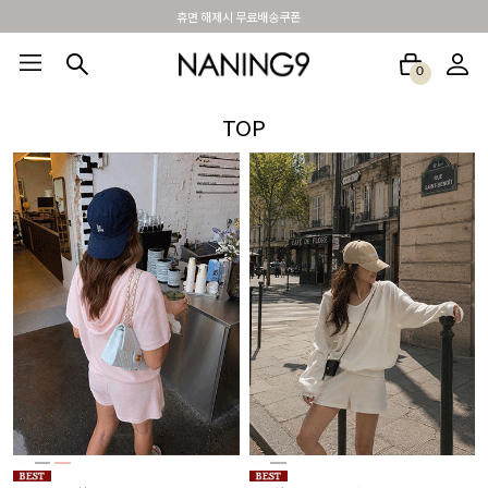
BEST 포토리뷰 - 매주 2명추첨 3만원쿠폰
0
BEST100🤍
NEW5%
베스트재진행
썸머여행룩
아울렛
하객&모임룩
TOP