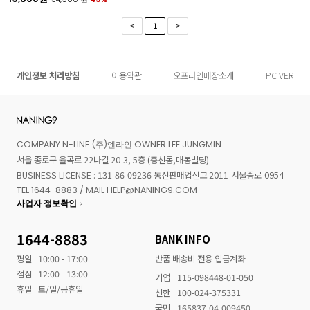
<
1
>
개인정보 처리방침
이용약관
오프라인매장소개
PC VER
COMPANY N-LINE (주)엔라인 OWNER LEE JUNGMIN
서울 종로구 율곡로 22나길 20-3, 5층 (충신동,매봉빌딩)
BUSINESS LICENSE : 131-86-09236 통신판매업신고 2011-서울종로-0954
TEL 1644-8883 / MAIL HELP@NANING9.COM
사업자 정보확인
1644-8883
BANK INFO
평일
10:00 - 17:00
반품 배송비 전용 입금계좌
점심
12:00 - 13:00
기업
115-098448-01-050
휴일
토/일/공휴일
신한
100-024-375331
국민
165837-04-009450