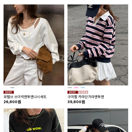
유텔브 브이넥맨투맨나시세트
구마벨 카라단가라맨투맨
26,800원
39,800원