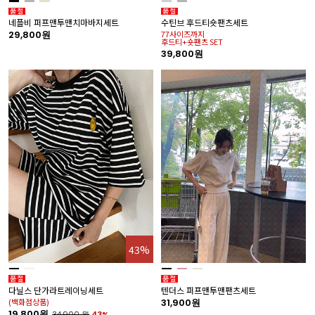
네플비 퍼프맨투맨치마바지세트
수틴브 후드티숏팬츠세트
29,800원
77사이즈까지
후드티+숏팬츠 SET
39,800원
43%
다닐스 단가라트레이닝세트
텐더스 퍼프맨투맨팬츠세트
(백화점상품)
31,900원
19,800원
34,900
원
43%