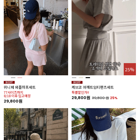
25%
위니페 와플하프세트
케브코 어깨트임티팬츠세트
77사이즈까지
특별할인가!!
8/18 이후 입고예정
29,800원
39,800
원
25%
29,800원