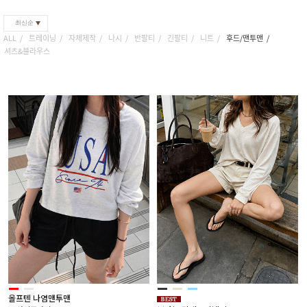
최신순
ALL
트레이닝
자체제작
나시
반팔티
긴팔티
니트
후드/맨투맨
셔츠&블라우스
올프텐 나염맨투맨