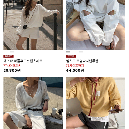
에츠하 와플후드숏팬츠세트
엠츠오 트임박시맨투맨
77사이즈까지
77사이즈까지
29,800원
44,000원