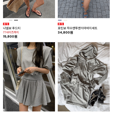
나넬보 후드티
호틴보 자수맨투맨치마바지세트
77사이즈까지
34,800원
15,800원