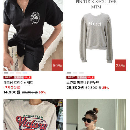
50%
25%
레크닝 트레이닝세트
소킨포 퍼프나염맨투맨
(백화점상품)
29,800원
39,800
원
25%
14,900원
29,800
원
50%