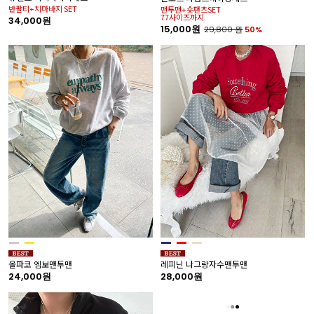
반팔티+치마바지 SET
맨투맨+숏팬츠SET
77사이즈까지
34,000원
15,000원
29,800
원
50%
올파코 엠보맨투맨
레피닌 나그랑자수맨투맨
24,000원
28,000원