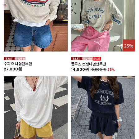
25%
수피오 나염맨투맨
폴루스 컷팅나염맨투맨
27,000원
14,900원
19,800
원
25%