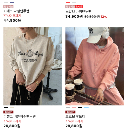
비테코 나염맨투맨
스칼브 나염맨투맨
77사이즈까지
34,900원
39,800
원
12%
44,800원
티셀코 버튼자수맨투맨
호르보 후드티
77사이즈까지
77사이즈까지
26,800원
29,800원