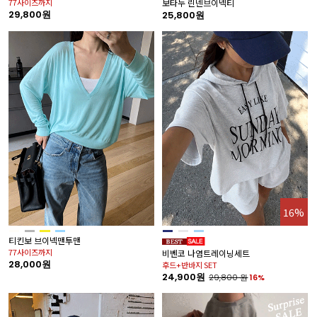
77사이즈까지
보타누 린넨브이넥티
29,800원
25,800원
16%
티킨보 브이넥맨투맨
77사이즈까지
비벤코 나염트레이닝세트
28,000원
후드+반바지 SET
24,900원
29,800
원
16%