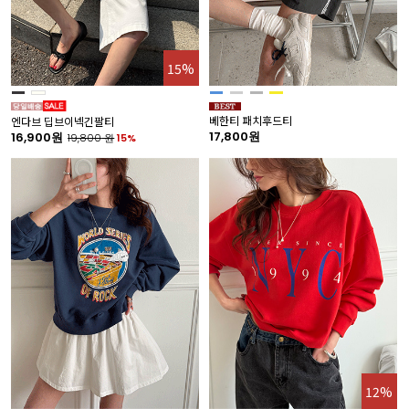
15%
베한티 패치후드티
엔다브 딥브이넥긴팔티
17,800원
16,900원
19,800
원
15%
12%