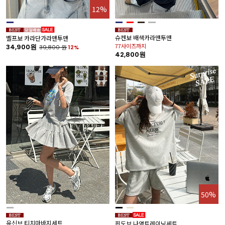
12%
슈켄보 배색카라맨투맨
벨프보 카라단가라맨투맨
77사이즈까지
34,900원
39,800
원
12%
42,800원
50%
유신브 티치마바지세트
핀도브 나염트레이닝세트