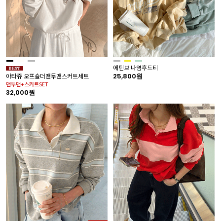
에틴브 나염후드티
25,800원
아타쥬 오프숄더맨투맨스커트세트
맨투맨+스커트SET
32,000원