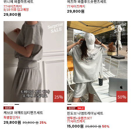
위니페 와플하프세트
에츠하 와플후드숏팬츠세트
구
77사이즈까지
77사이즈까지
3
8/18 이후 입고예정
29,800원
29,800원
25%
50%
폴
케브코 어깨트임티팬츠세트
핀도브 나염트레이닝세트
1
특별할인가!!
맨투맨+숏팬츠SET
77사이즈까지
29,800원
39,800
원
25%
15,000원
29,800
원
50%