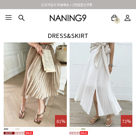
휴면 해제시 무료배송쿠폰
0
BEST100🤍
NEW5%
베스트재진행
썸머여행룩
아울렛
하객&모임룩
DRESS&SKIRT
%
81%
72%