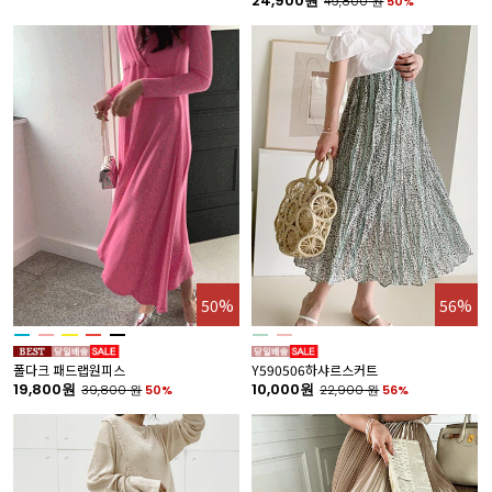
24,900원
49,800
원
50%
50%
56%
폴다크 패드랩원피스
Y590506하샤르스커트
19,800원
10,000원
39,800
원
50%
22,900
원
56%