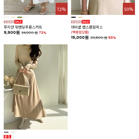
72%
50%
루지얀 뒷밴딩주름스커트
데비쿤 랩스판원피스
9,900원
(백화점상품)
34,900
원
72%
15,000원
29,800
원
50%