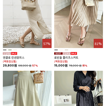
57%
81%
엔클로 린넨원피스
로빈들 플리츠스커트
(백화점상품)
(백화점상품)
29,800원
15,000원
68,900
원
57%
78,000
원
81%