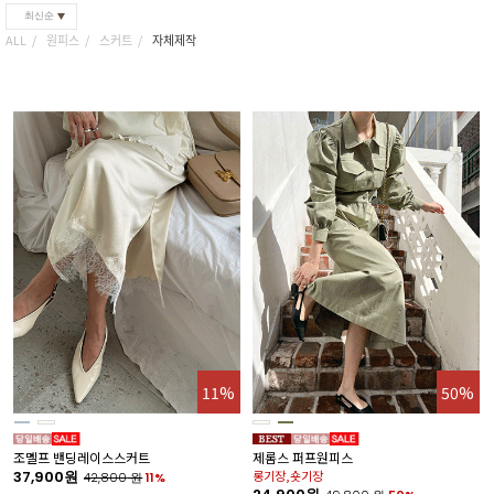
최신순
ALL
원피스
스커트
자체제작
11%
50%
조멜프 밴딩레이스스커트
제롬스 퍼프원피스
37,900원
롱기장,숏기장
42,800
원
11%