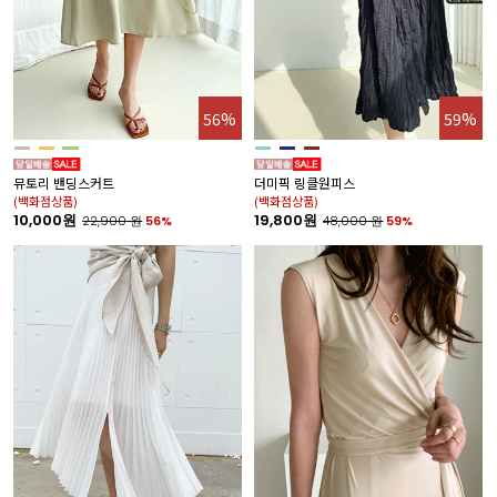
56%
59%
뮤토리 밴딩스커트
더미픽 링클원피스
(백화점상품)
(백화점상품)
10,000원
19,800원
22,900
원
56%
48,000
원
59%