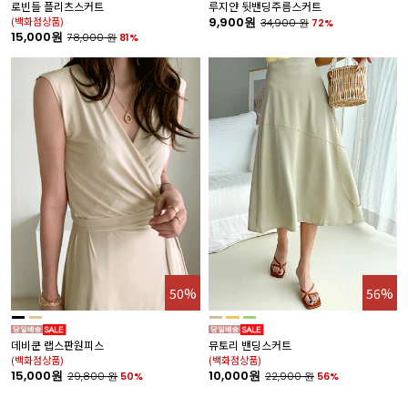
로빈들 플리츠스커트
루지얀 뒷밴딩주름스커트
폴
(백화점상품)
9,900원
1
34,900
원
72%
15,000원
78,000
원
81%
%
50%
56%
데비쿤 랩스판원피스
뮤토리 밴딩스커트
더
(백화점상품)
(백화점상품)
(
15,000원
10,000원
1
29,800
원
50%
22,900
원
56%