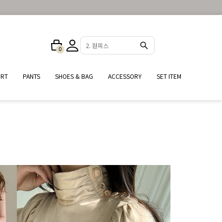
3. 반바지
0
IRT
PANTS
SHOES & BAG
ACCESSORY
SET ITEM