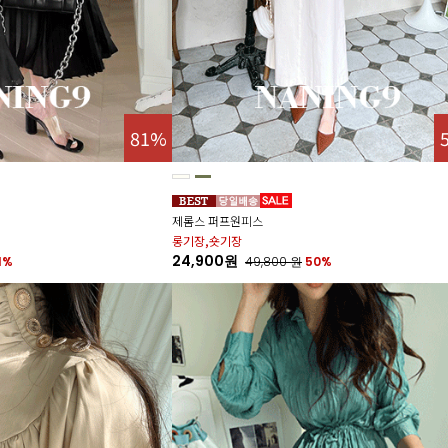
81%
제롬스 퍼프원피스
롱기장,숏기장
24,900원
1%
49,800
원
50%