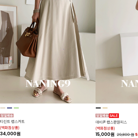
티린트 랩스커트
데비쿤 랩스판원피스
(백화점상품)
(백화점상품)
34,000원
15,000원
29,800
원
5