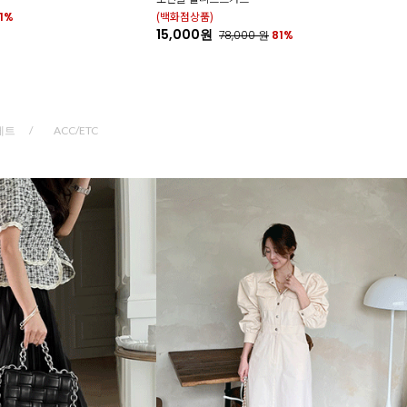
(백화점상품)
11%
15,000원
78,000
원
81%
세트
ACC/ETC