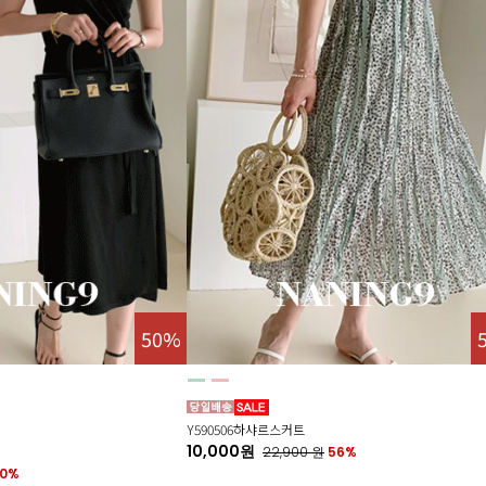
50%
Y590506하샤르스커트
10,000원
22,900
원
56%
0%