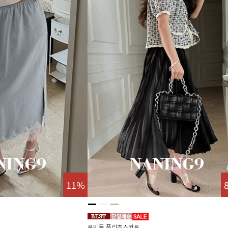
11%
로빈들 플리츠스커트