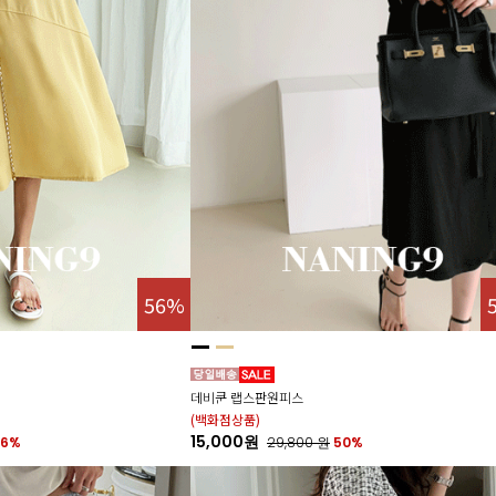
56%
데비쿤 랩스판원피스
(백화점상품)
15,000원
56%
29,800
원
50%