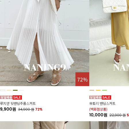
72%
루지얀 뒷밴딩주름스커트
뮤토리 밴딩스커트
9,900원
(백화점상품)
34,900
원
72%
10,000원
22,900
원