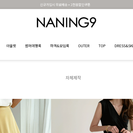
휴면 해제시 무료배송쿠폰
아울렛
썸머여행룩
하객&모임룩
OUTER
TOP
DRESS&SK
자체제작