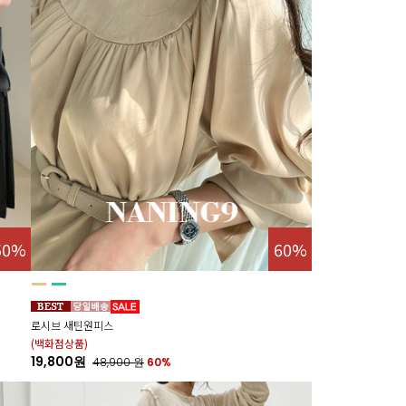
50%
60%
로시브 새틴원피스
(백화점상품)
19,800원
48,900
원
60%