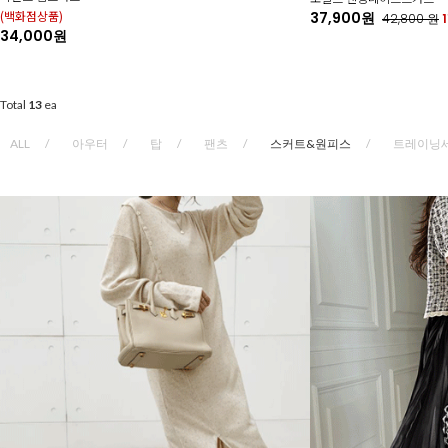
(백화점상품)
37,900원
42,800
원
34,000원
Total
13
ea
ALL
아우터
탑
팬츠
스커트&원피스
트레이닝