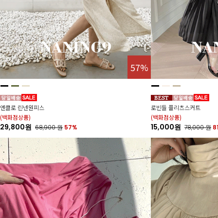
57%
엔클로 린넨원피스
로빈들 플리츠스커트
(백화점상품)
(백화점상품)
29,800원
15,000원
68,900
원
57%
78,000
원
8