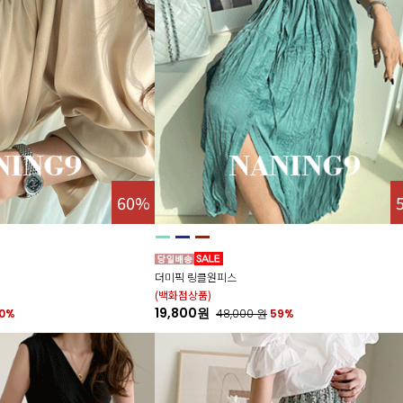
60%
더미픽 링클원피스
(백화점상품)
19,800원
0%
48,000
원
59%