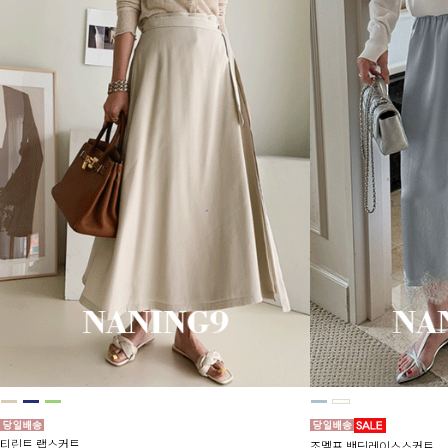
티린트 랩스커트
조멜프 밴딩레이스스커트