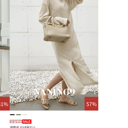
81%
57%
엔클로 린넨원피스