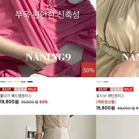
50%
폴다크 패드랩원피스
로시브 새틴원피스
19,800원
(백화점상품)
39,800
원
50%
19,800원
48,900
원
6