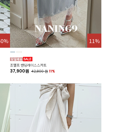
50%
11%
조멜프 밴딩레이스스커트
37,900원
42,800
원
11%