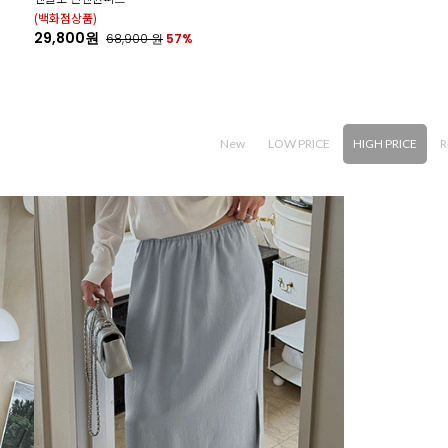
(백화점상품)
29,800원
68,900
원
57%
New
LOW PRICE
HIGH PRICE
R