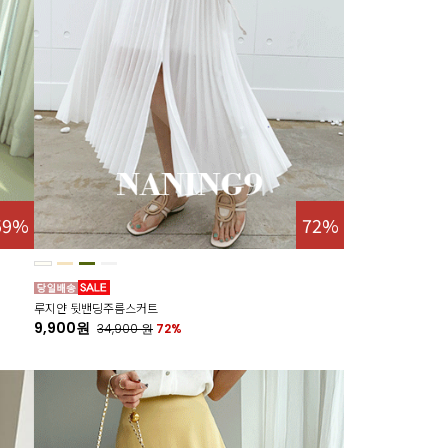
59%
72%
루지얀 뒷밴딩주름스커트
9,900원
34,900
원
72%