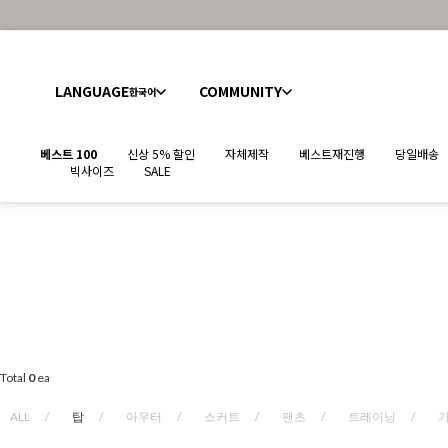
LANGUAGE
COMMUNITY
한국어
베스트 100
신상 5% 할인
자체제작
베스트재진행
당일배송
빅사이즈
SALE
Total
0
ea
ALL
탑
아우터
스커트
팬츠
트레이닝