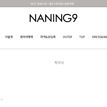
BEST 포토리뷰 - 매주 2명추첨 3만원쿠폰
아울렛
썸머여행룩
하객&모임룩
OUTER
TOP
DRESS&SK
피크닉
기타