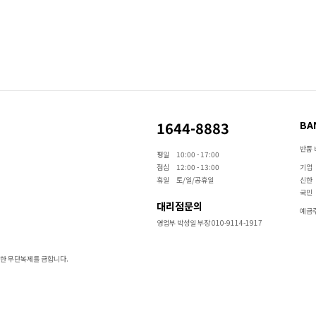
1644-8883
BA
반품 
평일
10:00 - 17:00
점심
12:00 - 13:00
기업
휴일
토/일/공휴일
신한
국민
대리점문의
예금주
영업부 박성일 부장 010-9114-1917
지에 대한 무단복제를 금합니다.