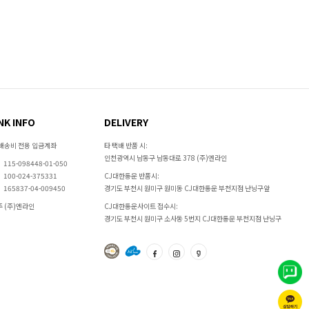
NK INFO
DELIVERY
배송비 전용 입금계좌
타 택배 반품 시:
인천광역시 남동구 남동대로 378 (주)엔라인
115-098448-01-050
100-024-375331
CJ대한통운 반품시:
165837-04-009450
경기도 부천시 원미구 원미동 CJ대한통운 부천지점 난닝구앞
 (주)엔라인
CJ대한통운사이트 접수시:
경기도 부천시 원미구 소사동 5번지 CJ대한통운 부천지점 난닝구