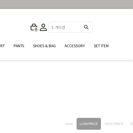
5. 가디건
0
IRT
PANTS
SHOES & BAG
ACCESSORY
SET ITEM
New
LOW PRICE
HIGH PRICE
R