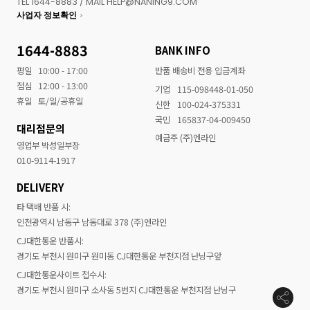
TEL 1644-8883 / MAIL HELP@NANING9.COM
사업자 정보확인
1644-8883
BANK INFO
평일
10:00 - 17:00
반품 배송비 전용 입금계좌
점심
12:00 - 13:00
기업
115-098448-01-050
휴일
토/일/공휴일
신한
100-024-375331
국민
165837-04-009450
대리점문의
예금주 (주)엔라인
영업부 박성일부장
010-9114-1917
DELIVERY
타 택배 반품 시:
인천광역시 남동구 남동대로 378 (주)엔라인
CJ대한통운 반품시:
경기도 부천시 원미구 원미동 CJ대한통운 부천지점 난닝구앞
CJ대한통운사이트 접수시:
경기도 부천시 원미구 소사동 5번지 CJ대한통운 부천지점 난닝구