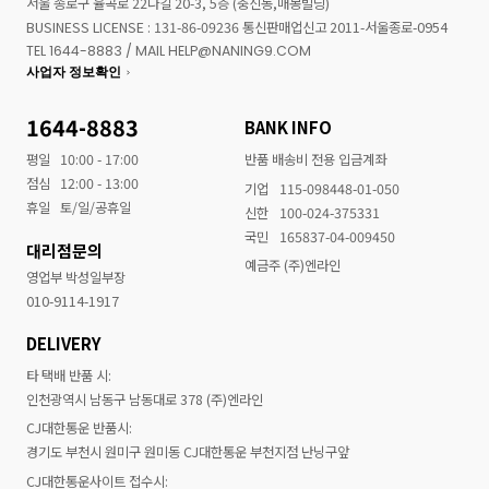
서울 종로구 율곡로 22나길 20-3, 5층 (충신동,매봉빌딩)
BUSINESS LICENSE : 131-86-09236 통신판매업신고 2011-서울종로-0954
TEL 1644-8883 / MAIL HELP@NANING9.COM
사업자 정보확인
1644-8883
BANK INFO
평일
10:00 - 17:00
반품 배송비 전용 입금계좌
점심
12:00 - 13:00
기업
115-098448-01-050
휴일
토/일/공휴일
신한
100-024-375331
국민
165837-04-009450
대리점문의
예금주 (주)엔라인
영업부 박성일부장
010-9114-1917
DELIVERY
타 택배 반품 시:
인천광역시 남동구 남동대로 378 (주)엔라인
CJ대한통운 반품시:
경기도 부천시 원미구 원미동 CJ대한통운 부천지점 난닝구앞
CJ대한통운사이트 접수시: