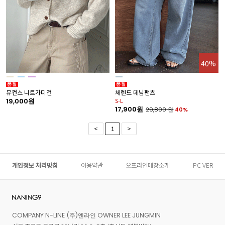
40%
뮤컨스 니트가디건
체렌드 데님팬츠
19,000원
S-L
17,900원
29,800
원
40%
<
1
>
개인정보 처리방침
이용약관
오프라인매장소개
PC VER
COMPANY N-LINE (주)엔라인 OWNER LEE JUNGMIN