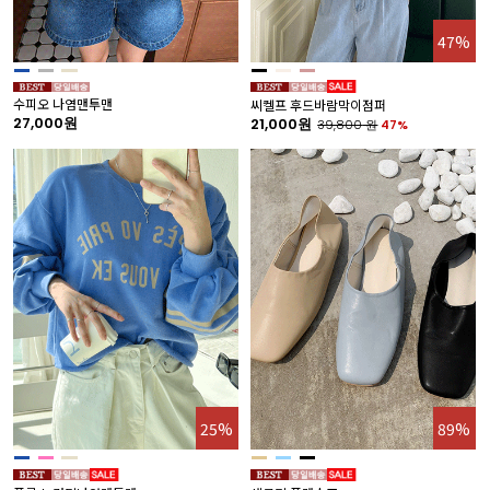
47%
수피오 나염맨투맨
씨켈프 후드바람막이점퍼
27,000원
21,000원
39,800
원
47%
25%
89%