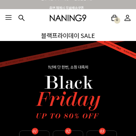
휴면 해제시 무료배송쿠폰
0
BEST100🤍
NEW5%
베스트재진행
썸머여행룩
아울렛
하객&모임룩
블랙프라이데이 SALE