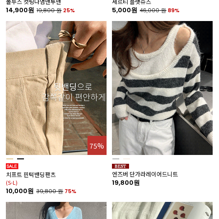
폴루스 컷팅나염맨투맨
세르티 플랫슈즈
14,900원
5,000원
19,800
원
25%
46,000
원
89%
75%
엔즈버 단가라레이어드니트
치프트 핀턱밴딩팬츠
19,800원
(S-L)
10,000원
39,800
원
75%