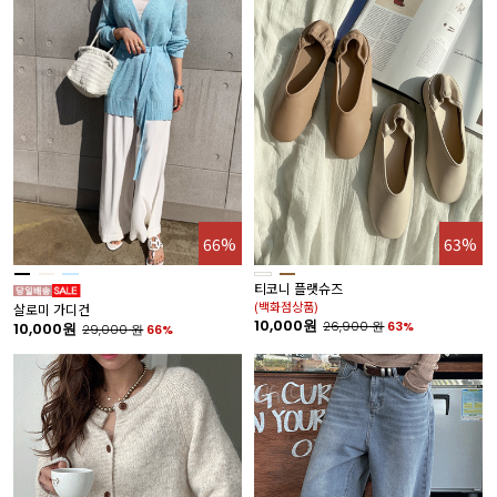
66%
63%
티코니 플랫슈즈
(백화점상품)
살로미 가디건
10,000원
26,900
원
63%
10,000원
29,000
원
66%