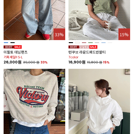
33%
15%
미필토 데님팬츠
턴쿠브 라운드패드반팔티
기획세일!! S-L
7color
26,000원
16,900원
39,000
원
33%
19,800
원
15%