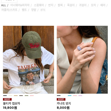
ALL
이너웨어&파자마
스윔웨어
반지
팔찌
목걸이
귀걸이
모자
헤어
머플러/스카프
벨트
양말
ETC
볼티카 캡모자
카나트 반지
19,800원
8,000원