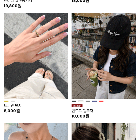
18,000원
엔비타 밀짚벙거지
19,800원
트피만 반지
8,000원
원트로 캡모자
18,000원