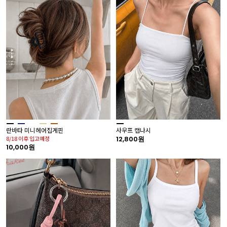
란바타 미니헤어집게핀
사우프 캡나시
8/18 이후 입고예정
12,800원
10,000원