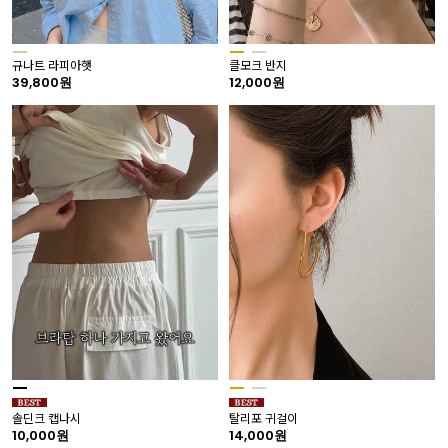
규나트 라피아햇
클모크 반지
39,800원
12,000원
솔딘크 캡나시
탈리포 귀걸이
10,000원
14,000원