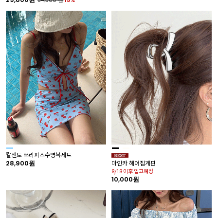
34,900
원
15%
칼젠토 쓰리피스수영복세트
28,900원
마인카 헤어집게핀
8/18 이후 입고예정
10,000원