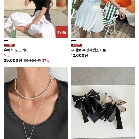
37%
유베사 모노키니
무메토 수영복랩스커트
M,L
12,000원
25,000원
39,800
원
37%