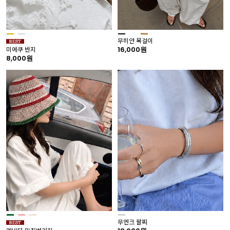
무히안 목걸이
16,000원
미에쿠 반지
8,000원
무엔크 팔찌