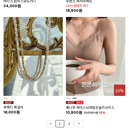
바시스 원피스모노키니
무텐스 파자마세트
34,000원
나시+반바지 SET
18,900원
10%
뷰파디 목걸이
베니주 레이스브라탑끈슬리브리스
18,000원
10,800원
12,000
원
10%
<
1
2
>