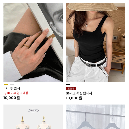
야디후 반지
8/18 이후 입고예정
보제크 셔링캡나시
10,000원
10,000원