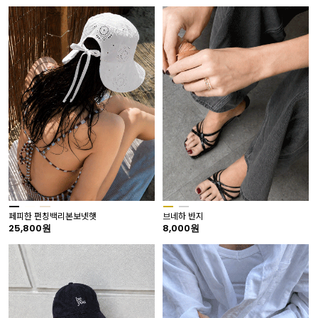
페피한 펀칭백리본보넷햇
브네하 반지
25,800원
8,000원