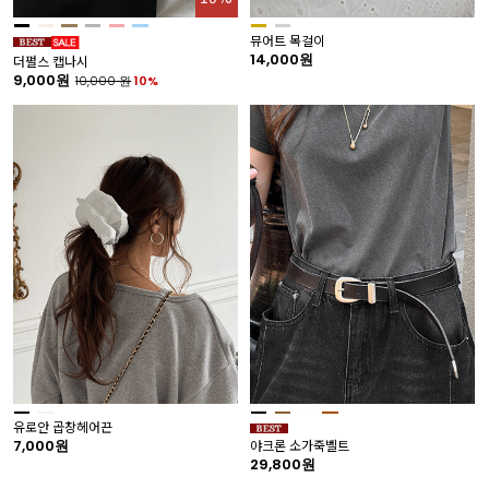
뮤어트 목걸이
14,000원
더펄스 캡나시
9,000원
10,000
원
10%
유로안 곱창헤어끈
7,000원
야크론 소가죽벨트
29,800원