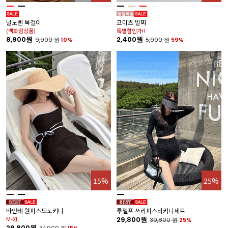
닐노벤 목걸이
코미츠 발찌
(백화점상품)
특별할인가!!
8,900원
2,400원
9,900
원
10%
5,900
원
59%
15%
25%
바안테 원피스모노키니
루젤프 쓰리피스비키니세트
M-XL
29,800원
39,800
원
25%
29,800원