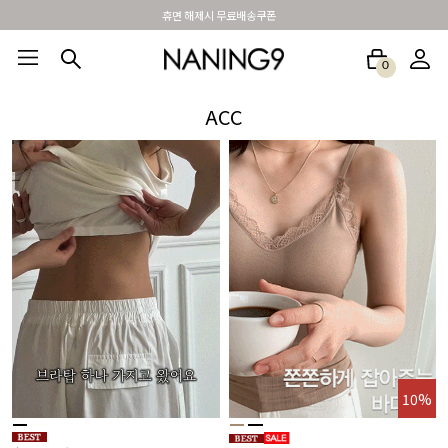
휴면 해제시 무료배송쿠폰
0
BEST100🤍
NEW5%
베스트재진행
썸머여행룩
아울렛
하객&모임룩
ACC
10%