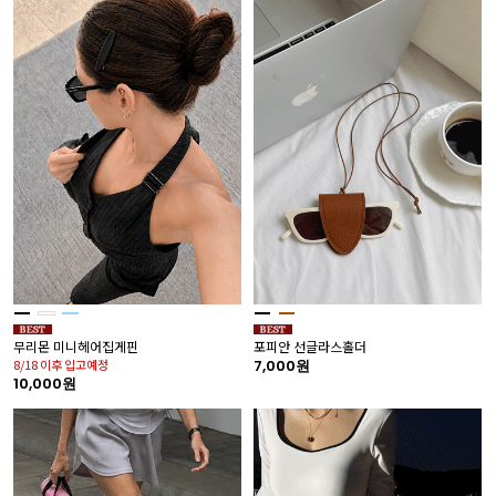
무리몬 미니헤어집게핀
포피안 선글라스홀더
8/18 이후 입고예정
7,000원
10,000원