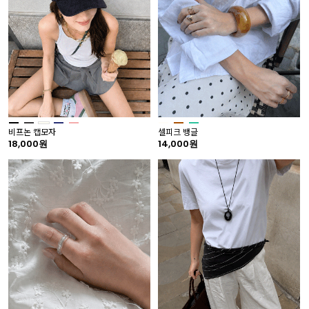
비프논 캡모자
셀피크 뱅글
18,000원
14,000원