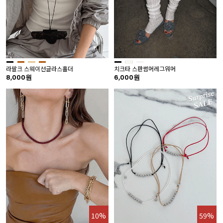
라팔크 스웨이선글라스홀더
치크타 스판썸머레그워머
8,000원
6,000원
10%
59%