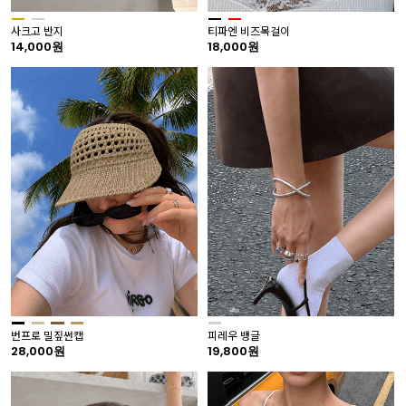
사크고 반지
티파엔 비즈목걸이
14,000원
18,000원
번프로 밀짚썬캡
피레우 뱅글
28,000원
19,800원