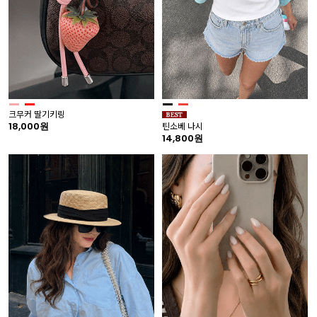
크무커 딸기키링
18,000원
틴소베 나시
14,800원