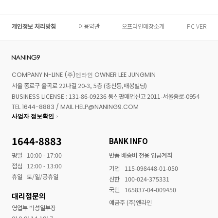
개인정보 처리방침
이용약관
오프라인매장소개
PC VER
COMPANY N-LINE (주)엔라인 OWNER LEE JUNGMIN
서울 종로구 율곡로 22나길 20-3, 5층 (충신동,매봉빌딩)
BUSINESS LICENSE : 131-86-09236 통신판매업신고 2011-서울종로-0954
TEL 1644-8883 / MAIL HELP@NANING9.COM
사업자 정보확인
1644-8883
BANK INFO
평일
10:00 - 17:00
반품 배송비 전용 입금계좌
점심
12:00 - 13:00
기업
115-098448-01-050
휴일
토/일/공휴일
신한
100-024-375331
국민
165837-04-009450
대리점문의
예금주 (주)엔라인
영업부 박성일부장