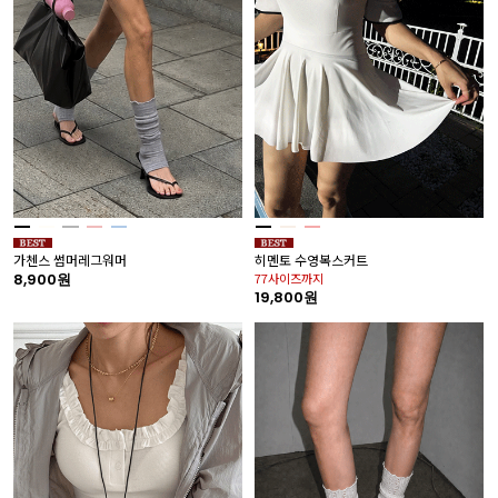
가첸스 썸머레그워머
히멘토 수영복스커트
8,900원
77사이즈까지
19,800원