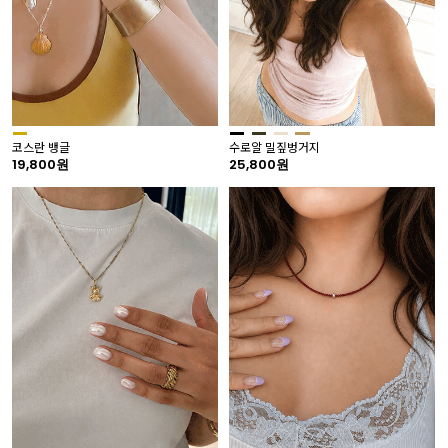
코스란 뱅글
수로알 밀짚벙거지
19,800원
25,800원