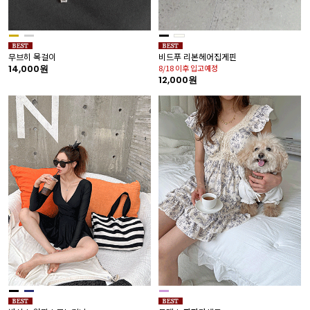
무브히 목걸이
비드푸 리본헤어집게핀
14,000원
8/18 이후 입고예정
12,000원