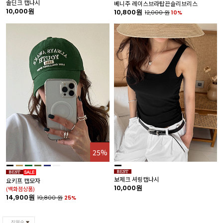
솔딘크 캡나시
베니주 레이스브라탑끈슬리브리스
더
10,000원
10,800원
9
12,000
원
10%
25%
티
보제크 셔링캡나시
요키프 캡모자
1
10,000원
(백화점상품)
14,900원
19,800
원
25%
진열순