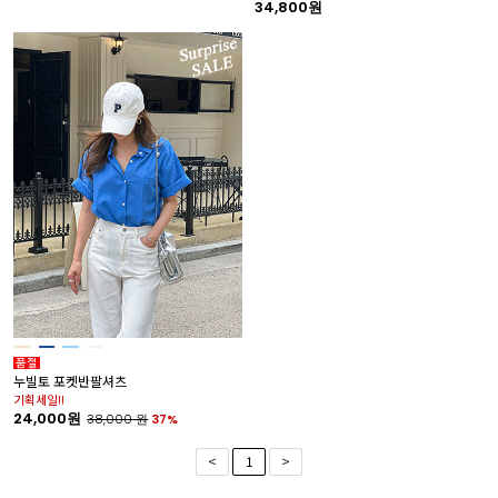
34,800원
누빌토 포켓반팔셔츠
기획세일!!
24,000원
38,000
원
37%
<
1
>