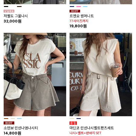
저멜도 그물나시
르젠오 썸머니트
32,000원
77사이즈까지
19,800원
소덴보 린넨나염나시티
마딘코 린넨나시벨트팬츠세트
14,800원
나시+벨트+반바지 SET