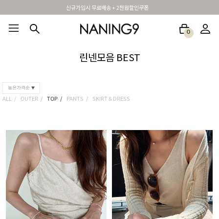
신규가입시 무료배송 + 2천원할인쿠폰
0
BEST100🤍
NEW5%
베스트재진행
썸머여행룩
아울렛
하객&모임룩
린넨모음 BEST
높은가격순
ALL
OUTER
TOP
PANTS
SKIRT & DRESS