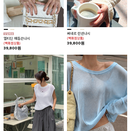
써네르 린넨나시
(백화점상품)
엘티딘 매듭끈나시
39,800원
(백화점상품)
39,800원