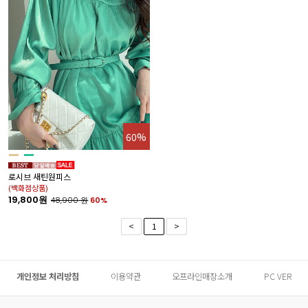
60%
로시브 새틴원피스
(백화점상품)
19,800원
48,900
원
60%
<
1
>
개인정보 처리방침
이용약관
오프라인매장소개
PC VER