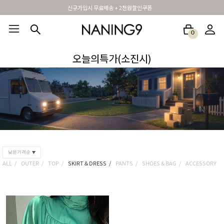
신규가입시 무료배송 + 2천원할인쿠폰
0
BEST100🤍
NEW5%
베스트재진행
썸머여행룩
아울렛
하객&모임룩
오늘의특가(소진시)
낮은가격순
ALL
OUTER
TOP
SKIRT & DRESS
PANTS
SHOES & BAG
ACCESSORY