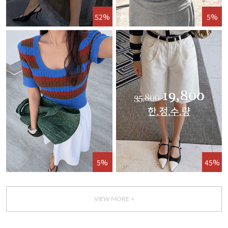
52%
5%
5%
45%
VIEW MORE +