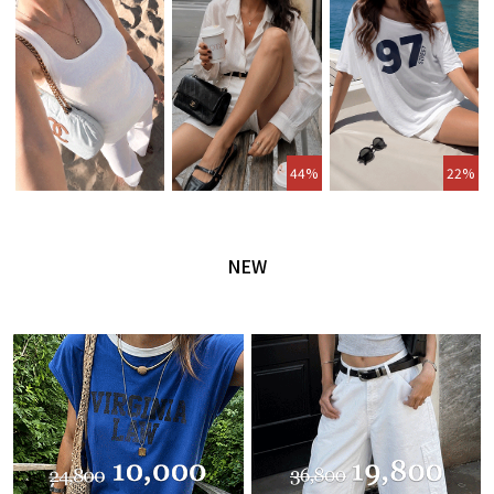
44%
22%
NEW