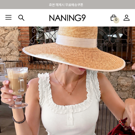
BEST 포토리뷰 - 매주 2명추첨 3만원쿠폰
0
BEST100🤍
NEW5%
베스트재진행
썸머여행룩
아울렛
하객&모임룩