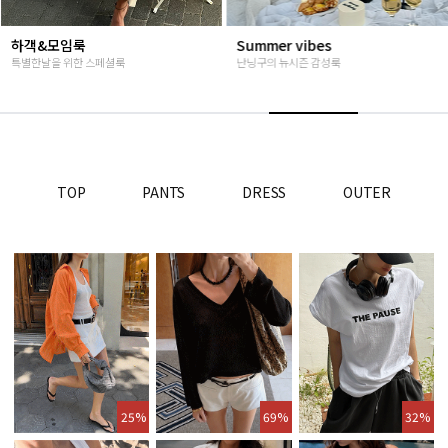
하객&모임룩
Summer vibes
특별한날을 위한 스페셜룩
난닝구의 뉴시즌 감성룩
TOP
PANTS
DRESS
OUTER
25%
69%
32%