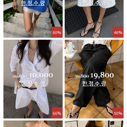
60%
46%
66%
50%