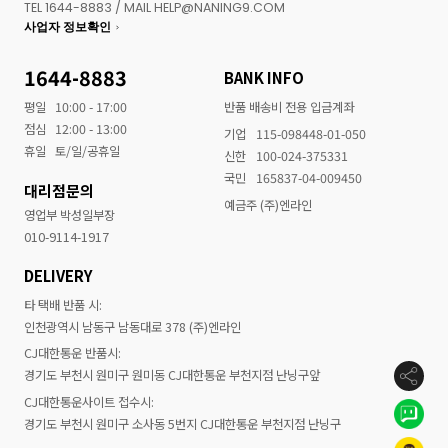
TEL 1644-8883 / MAIL HELP@NANING9.COM
사업자 정보확인
1644-8883
BANK INFO
평일
10:00 - 17:00
반품 배송비 전용 입금계좌
점심
12:00 - 13:00
기업
115-098448-01-050
휴일
토/일/공휴일
신한
100-024-375331
국민
165837-04-009450
대리점문의
예금주 (주)엔라인
영업부 박성일부장
010-9114-1917
DELIVERY
타 택배 반품 시:
인천광역시 남동구 남동대로 378 (주)엔라인
CJ대한통운 반품시:
경기도 부천시 원미구 원미동 CJ대한통운 부천지점 난닝구앞
CJ대한통운사이트 접수시:
경기도 부천시 원미구 소사동 5번지 CJ대한통운 부천지점 난닝구