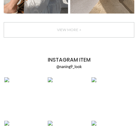
VIEW MORE +
INSTAGRAM ITEM
@naning9_look