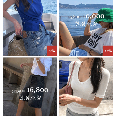
5%
37%