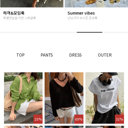
하객&모임룩
Summer vibes
특별한날을 위한 스페셜룩
난닝구의 뉴시즌 감성룩
TOP
PANTS
DRESS
OUTER
25%
69%
32%