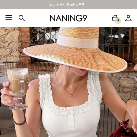
BEST 포토리뷰 - 매주 2명추첨 3만원쿠폰
0
BEST100🤍
NEW5%
베스트재진행
썸머여행룩
아울렛
하객&모임룩