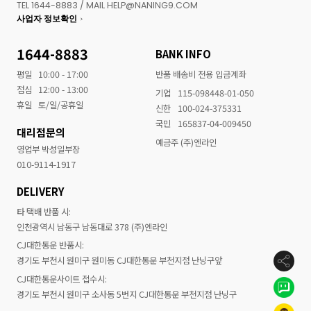
TEL 1644-8883 / MAIL HELP@NANING9.COM
사업자 정보확인
1644-8883
BANK INFO
평일
10:00 - 17:00
반품 배송비 전용 입금계좌
점심
12:00 - 13:00
기업
115-098448-01-050
휴일
토/일/공휴일
신한
100-024-375331
국민
165837-04-009450
대리점문의
예금주 (주)엔라인
영업부 박성일부장
010-9114-1917
DELIVERY
타 택배 반품 시:
인천광역시 남동구 남동대로 378 (주)엔라인
CJ대한통운 반품시:
경기도 부천시 원미구 원미동 CJ대한통운 부천지점 난닝구앞
CJ대한통운사이트 접수시:
경기도 부천시 원미구 소사동 5번지 CJ대한통운 부천지점 난닝구