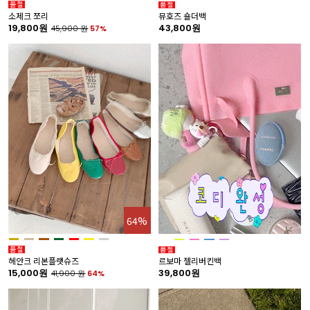
소제크 쪼리
뮤호즈 숄더백
19,800원
43,800원
45,900
원
57%
64%
헤안크 리본플랫슈즈
르보마 젤리버킨백
15,000원
39,800원
41,900
원
64%