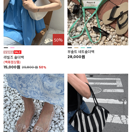
50%
부솔트 네트숄더백
28,000원
라빌즈 숄더백
(백화점상품)
15,000원
29,800
원
50%