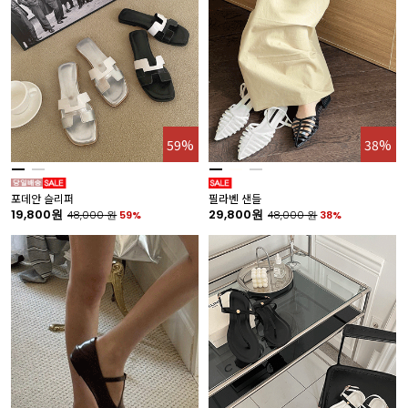
59%
38%
포데안 슬리퍼
필라벤 샌들
19,800원
29,800원
48,000
원
59%
48,000
원
38%