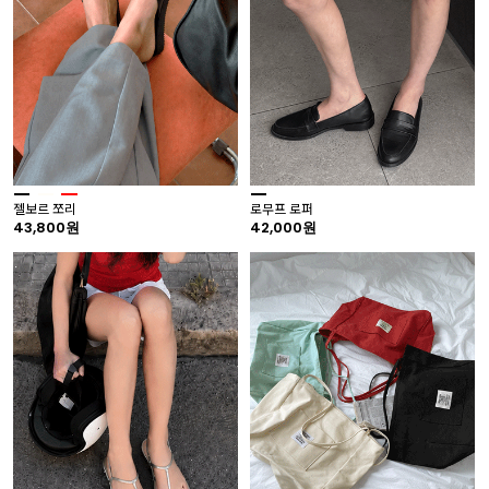
젤보르 쪼리
로무프 로퍼
43,800원
42,000원