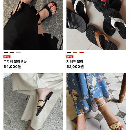
트지페 쪼리샌들
지웨크 쪼리
54,000원
52,000원