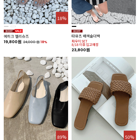
18%
타뮤츠 배색숄더백
에히크 젤리슈즈
파우치 SET
19,800원
24,000
원
18%
8/18 이후 입고예정
23,800원
89%
50%