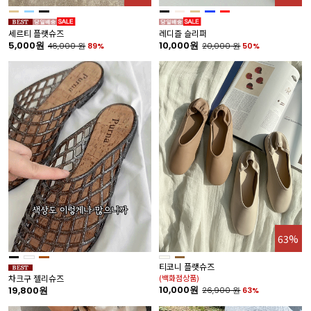
세르티 플랫슈즈
레디즐 슬리퍼
5,000원
10,000원
46,000
원
89%
20,000
원
50%
63%
티코니 플랫슈즈
(백화점상품)
차크구 젤리슈즈
10,000원
19,800원
26,900
원
63%