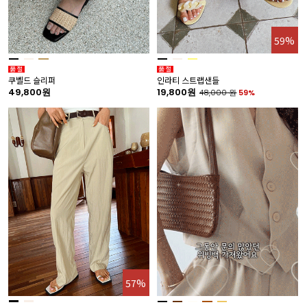
59%
쿠벨드 슬리퍼
인라티 스트랩샌들
49,800원
19,800원
48,000
원
59%
57%