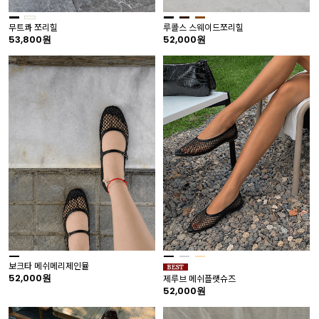
무트콰 쪼리힐
루콜스 스웨이드쪼리힐
53,800원
52,000원
보크타 메쉬메리제인뮬
52,000원
제루브 메쉬플랫슈즈
52,000원