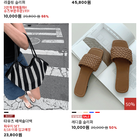
라즐링 슬리퍼
45,800원
세
3만개 판매돌파!!
5
슈즈부분주문1위!!
10,000원
29,800
원
66%
50%
쿠
파
3
타뮤츠 배색숄더백
레디즐 슬리퍼
파우치 SET
10,000원
20,000
원
50%
8/18 이후 입고예정
23,800원