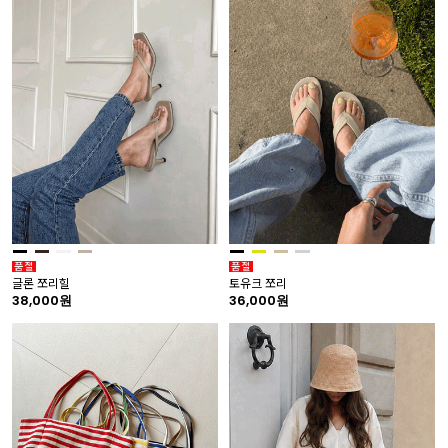
글론 쪼리힐
토유크 쪼리
38,000원
36,000원