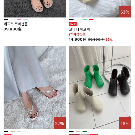
63%
케프조 쪼리샌들
39,800원
코바티 에코백
(백화점상품)
14,900원
39,800
원
63%
22%
48%