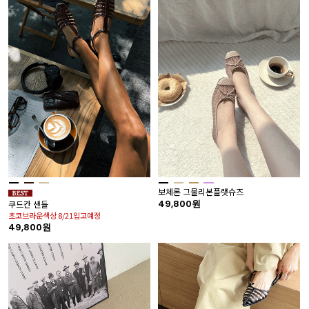
보체론 그물리본플랫슈즈
49,800원
쿠드칸 샌들
초코브라운색상 8/21입고예정
49,800원