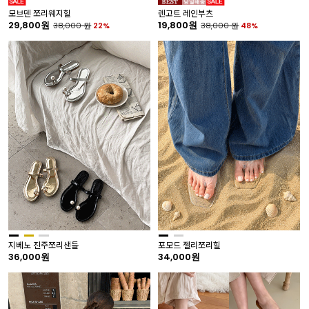
모브덴 쪼리웨지힐
렌고트 레인부츠
29,800원
19,800원
38,000
원
22%
38,000
원
48%
지베노 진주쪼리샌들
포모드 젤리쪼리힐
36,000원
34,000원