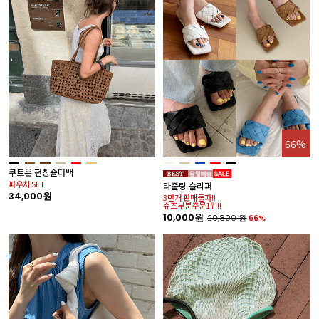
66%
쿠트온 펀칭숄더백
파우치 SET
라즐링 슬리퍼
34,000원
3만개 판매돌파!!
슈즈부분주문1위!!
10,000원
29,800
원
66%