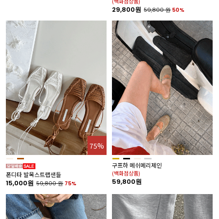
(백화점상품)
29,800원
59,800
원
50%
75%
구프하 메쉬메리제인
(백화점상품)
폰디타 발목스트랩샌들
59,800원
15,000원
59,800
원
75%