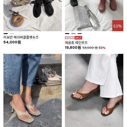
63%
리보칸 메쉬버클플랫슈즈
54,000원
레온츄 레인부츠
19,800원
53,900
원
63%