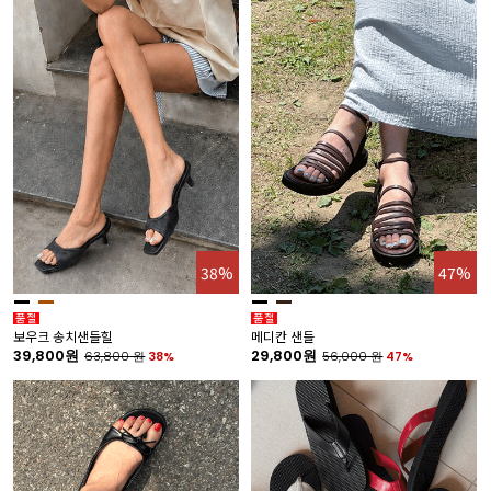
38%
47%
보우크 송치샌들힐
메디칸 샌들
39,800원
29,800원
63,800
원
38%
56,000
원
47%