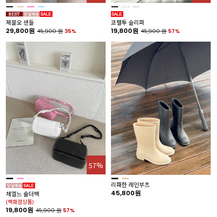
제블오 샌들
코펠투 슬리퍼
29,800원
19,800원
45,900
원
35%
45,900
원
57%
57%
리파한 레인부츠
45,800원
체엘느 숄더백
(백화점상품)
19,800원
45,900
원
57%