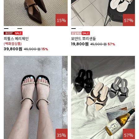
15%
57%
피필스 메리제인
모안드 쪼리샌들
(백화점상품)
19,800원
45,900
원
57%
39,800원
46,900
원
15%
35%
57%