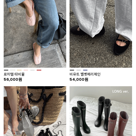
로히텔 타비뮬
비유트 벨벳메리제인
56,000원
54,000원