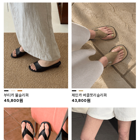
부티카 뮬슬리퍼
제민카 버클쪼리슬리퍼
45,800원
43,800원