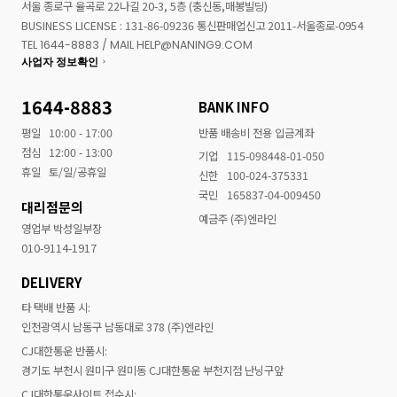
서울 종로구 율곡로 22나길 20-3, 5층 (충신동,매봉빌딩)
BUSINESS LICENSE : 131-86-09236 통신판매업신고 2011-서울종로-0954
TEL 1644-8883 / MAIL HELP@NANING9.COM
사업자 정보확인
1644-8883
BANK INFO
평일
10:00 - 17:00
반품 배송비 전용 입금계좌
점심
12:00 - 13:00
기업
115-098448-01-050
휴일
토/일/공휴일
신한
100-024-375331
국민
165837-04-009450
대리점문의
예금주 (주)엔라인
영업부 박성일부장
010-9114-1917
DELIVERY
타 택배 반품 시:
인천광역시 남동구 남동대로 378 (주)엔라인
CJ대한통운 반품시:
경기도 부천시 원미구 원미동 CJ대한통운 부천지점 난닝구앞
CJ대한통운사이트 접수시: