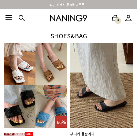
BEST 포토리뷰 - 매주 2명추첨 3만원쿠폰
0
BEST100🤍
NEW5%
베스트재진행
썸머여행룩
아울렛
하객&모임룩
SHOES&BAG
66%
부티카 뮬슬리퍼