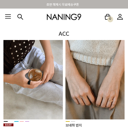
휴면 해제시 무료배송쿠폰
0
BEST100🤍
NEW5%
베스트재진행
썸머여행룩
아울렛
하객&모임룩
ACC
브네하 반지
클