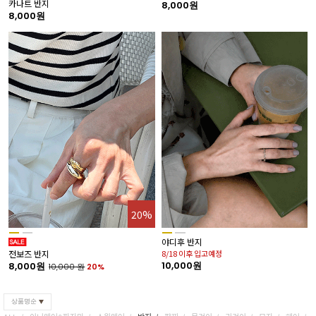
카나트 반지
8,000원
1
8,000원
20%
사
야디후 반지
1
전보즈 반지
8/18 이후 입고예정
10,000원
8,000원
10,000
원
20%
상품명순