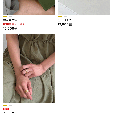
야디후 반지
클모크 반지
8/18 이후 입고예정
12,000원
10,000원