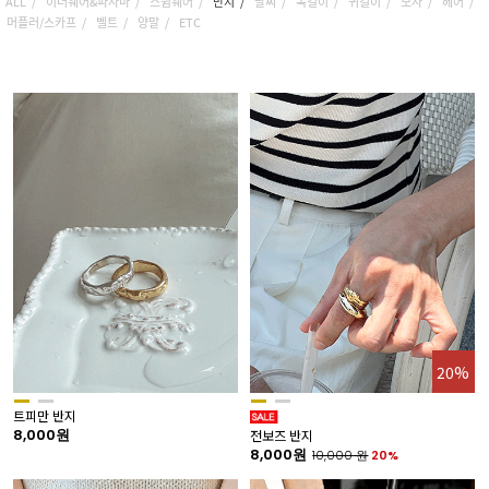
ALL
이너웨어&파자마
스윔웨어
반지
팔찌
목걸이
귀걸이
모자
헤어
머플러/스카프
벨트
양말
ETC
20%
트피만 반지
8,000원
전보즈 반지
8,000원
10,000
원
20%