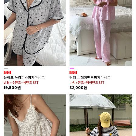
문아포 쓰리피스파자마세트
탄더브 헤어밴드파자마세트
반팔+숏팬츠+롱팬츠 SET
나시+팬츠+헤어밴드 SET
19,800원
32,000원