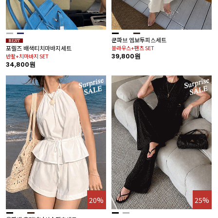
쿤파브 엠보투피스세트
블라우스+팬츠 SET
포렐즈 배색티치마바지세트
39,800원
반팔+치마바지 SET
34,800원
20%
25%