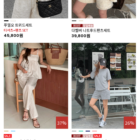
푸엘오 트위드세트
티셔츠+팬츠 SET
다벨버 니트후드팬츠세트
45,800원
39,800원
37%
26%