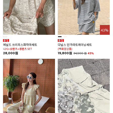
43%
에닐드 쓰리피스파자마세트
다닐스 단가라트레이닝세트
나시+숏팬츠+롱팬츠 SET
(백화점상품)
28,000원
19,800원
34,900
원
43%