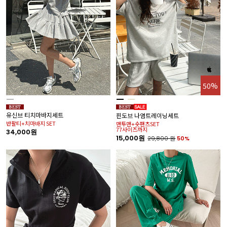
50%
유신브 티치마바지세트
핀도브 나염트레이닝세트
반팔티+치마바지 SET
맨투맨+숏팬츠SET
77사이즈까지
34,000원
15,000원
29,800
원
50%