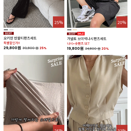
25%
20%
오키덴 반팔티팬츠세트
케
가넬토 브이넥나시팬츠세트
특별할인가!!
특
나시+숏팬츠 SET
29,800원
2
39,800
원
25%
19,800원
24,800
원
20%
%
25%
33%