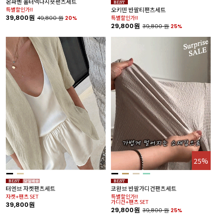
온파벤 홀터넥나시숏팬츠세트
특별할인가!!
오키덴 반팔티팬츠세트
39,800원
특별할인가!!
49,800
원
20%
29,800원
39,800
원
25%
25%
터엔브 자켓팬츠세트
코완브 반팔가디건팬츠세트
자켓+팬츠 SET
특별할인가!!
가디건+팬츠 SET
39,800원
29,800원
39,800
원
25%