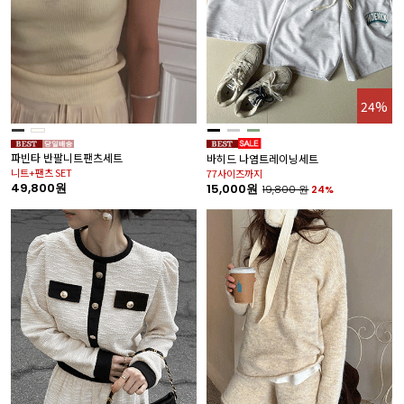
24%
파빈타 반팔니트팬츠세트
바히드 나염트레이닝세트
니트+팬츠 SET
77사이즈까지
49,800원
15,000원
19,800
원
24%