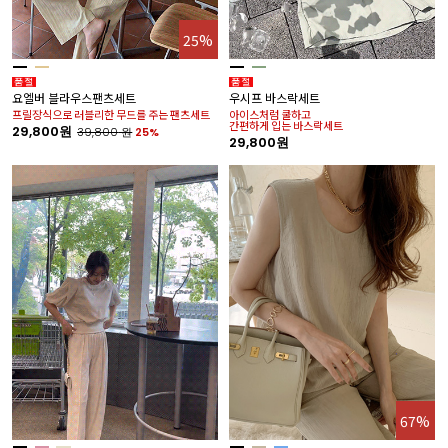
25%
요엘버 블라우스팬츠세트
우시프 바스락세트
프릴장식으로 러블리한 무드를 주는 팬츠세트
아이스처럼 쿨하고
간편하게 입는 바스락세트
29,800원
39,800
원
25%
29,800원
67%