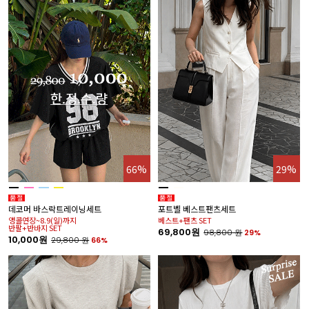
66%
29%
데코머 바스락트레이닝세트
포트벨 베스트팬츠세트
앵콜연장~8.9(일)까지
베스트+팬츠 SET
반팔+반바지 SET
69,800원
98,800
원
29%
10,000원
29,800
원
66%