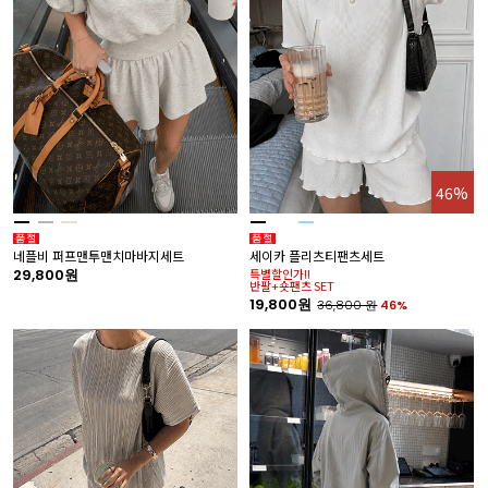
46%
네플비 퍼프맨투맨치마바지세트
세이카 플리츠티팬츠세트
29,800원
특별할인가!!
반팔+숏팬츠 SET
19,800원
36,800
원
46%