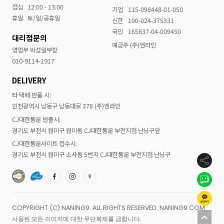
점심
12:00 - 13:00
기업
115-098448-01-050
휴일
토/일/공휴일
신한
100-024-375331
국민
165837-04-009450
대리점문의
예금주 (주)엔라인
영업부 박성일부장
010-9114-1917
DELIVERY
타 택배 반품 시:
인천광역시 남동구 남동대로 378 (주)엔라인
CJ대한통운 반품시:
경기도 부천시 원미구 원미동 CJ대한통운 부천지점 난닝구앞
CJ대한통운사이트 접수시:
경기도 부천시 원미구 소사동 5번지 CJ대한통운 부천지점 난닝구
COPYRIGHT (C) NANING9. ALL RIGHTS RESERVED. NANING9.COM
사용된 모든 이미지에 대한 무단복제를 금합니다.