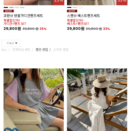
무
코완브 반팔가디건팬츠세트
스펜브 베스트팬츠세트
나
특별할인가!!
특별할인가!!
가디건+팬츠 SET
베스트+팬츠SET
1
29,800원
39,800원
39,800
원
25%
59,800
원
33%
진열순
ALL
트레이닝 세트
팬츠 셋업
스커트 셋업