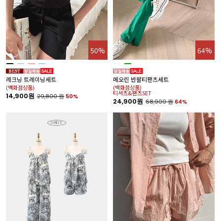
50%
64%
레크닝 트레이닝세트
메오린 반팔티팬츠세트
(백화점상품)
(백화점상품)
티셔츠&팬츠SET
14,900원
29,800
원
50%
24,900원
68,900
원
64%