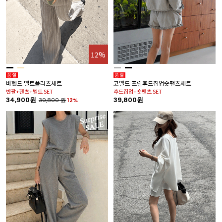
12%
바헨드 벨트플리츠세트
코벨드 프릴후드집업숏팬츠세트
반팔+팬츠+벨트 SET
후드집업+숏팬츠 SET
34,900원
39,800원
39,800
원
12%