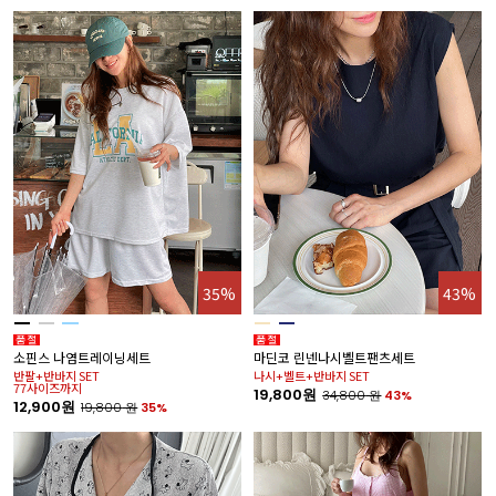
35%
43%
소핀스 나염트레이닝세트
마딘코 린넨나시벨트팬츠세트
반팔+반바지 SET
나시+벨트+반바지 SET
77사이즈까지
19,800원
34,800
원
43%
12,900원
19,800
원
35%