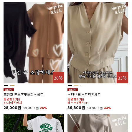
26%
33%
조딘후 끈루즈핏투피스세트
스펜브 베스트팬츠세트
특별할인가!!
특별할인가!!
77사이즈까지
베스트+팬츠SET
28,000원
39,800원
38,000
원
26%
59,800
원
33%