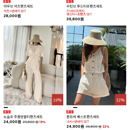
아우브 셔츠팬츠세트
수틴브 후드티숏팬츠세트
셔츠+반바지 SET
77사이즈까지
후드티+숏팬츠 SET
28,000원
39,800원
19%
32%
노슬코 주름반팔티팬츠세트
톤트버 베스트팬츠세트
24,000원
나시+반바지 SET
29,800
원
19%
24,900원
36,800
원
32%