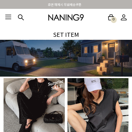
BEST 포토리뷰 - 매주 2명추첨 3만원쿠폰
0
BEST100🤍
NEW5%
베스트재진행
썸머여행룩
아울렛
하객&모임룩
SET ITEM