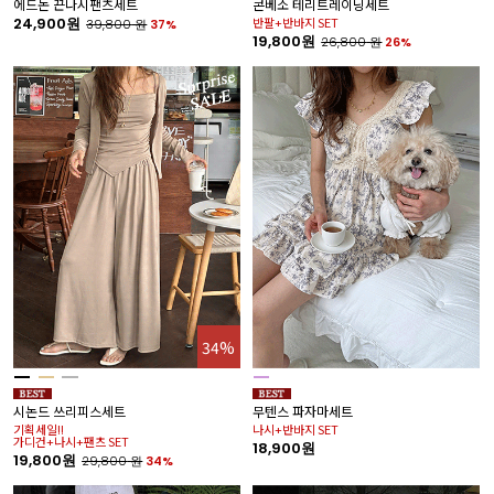
에드논 끈나시팬츠세트
콘베소 테리트레이닝세트
24,900원
반팔+반바지 SET
39,800
원
37%
19,800원
26,800
원
26%
34%
시논드 쓰리피스세트
무텐스 파자마세트
기획세일!!
나시+반바지 SET
가디건+나시+팬츠 SET
18,900원
19,800원
29,800
원
34%