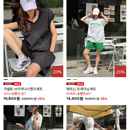
20%
25%
가넬토 브이넥나시팬츠세트
메트닌 트레이닝세트
나시+숏팬츠 SET
티셔츠+숏팬츠SET
19,800원
14,900원
24,800
원
20%
19,800
원
25%