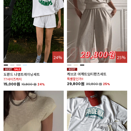
24%
25%
케브코 어깨트임티팬츠세트
도판드 나염트레이닝세트
특별할인가!!
77사이즈까지
29,800원
15,000원
39,800
원
25%
19,800
원
24%