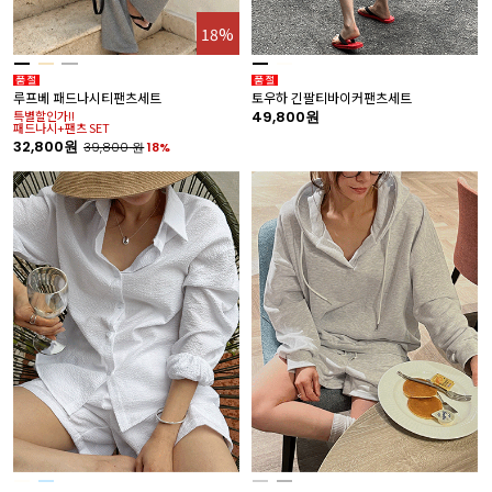
18%
루프베 패드나시티팬츠세트
토우하 긴팔티바이커팬츠세트
특별할인가!!
49,800원
패드나시+팬츠 SET
32,800원
39,800
원
18%