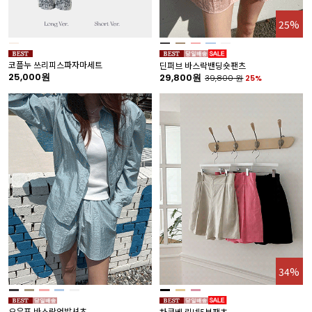
25%
코플누 쓰리피스파자마세트
딘퍼브 바스락밴딩숏팬츠
25,000원
29,800원
39,800
원
25%
34%
오우프 바스락언발셔츠
차콘베 린넨5부팬츠