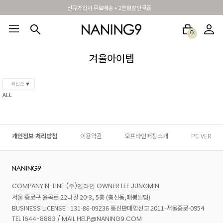
신규가입시 무료배송 + 2천원할인쿠폰
0
BEST100🤍
NEW5%
베스트재진행
썸머여행룩
아울렛
하객&모임룩
겨울아이템
최신순
ALL
개인정보 처리방침
이용약관
오프라인매장소개
PC VER
COMPANY N-LINE (주)엔라인 OWNER LEE JUNGMIN
서울 종로구 율곡로 22나길 20-3, 5층 (충신동,매봉빌딩)
BUSINESS LICENSE : 131-86-09236 통신판매업신고 2011-서울종로-0954
TEL 1644-8883 / MAIL HELP@NANING9.COM