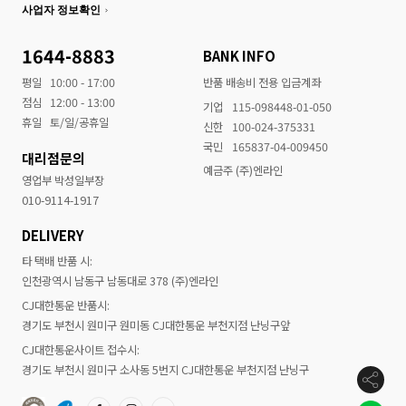
사업자 정보확인
1644-8883
BANK INFO
평일
10:00 - 17:00
반품 배송비 전용 입금계좌
점심
12:00 - 13:00
기업
115-098448-01-050
휴일
토/일/공휴일
신한
100-024-375331
국민
165837-04-009450
대리점문의
예금주 (주)엔라인
영업부 박성일부장
010-9114-1917
DELIVERY
타 택배 반품 시:
인천광역시 남동구 남동대로 378 (주)엔라인
CJ대한통운 반품시:
경기도 부천시 원미구 원미동 CJ대한통운 부천지점 난닝구앞
CJ대한통운사이트 접수시:
경기도 부천시 원미구 소사동 5번지 CJ대한통운 부천지점 난닝구