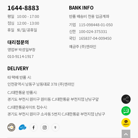
1644-8883
BANK INFO
평일
10:00 - 17:00
반품 배송비 전용 입금계좌
점심
12:00 - 13:00
기업
115-098448-01-050
휴일
토/일/공휴일
신한
100-024-375331
국민
165837-04-009450
대리점문의
예금주 (주)엔라인
영업부 박성일부장
010-9114-1917
DELIVERY
타 택배 반품 시:
인천광역시 남동구 남동대로 378 (주)엔라인
CJ대한통운 반품시:
경기도 부천시 원미구 원미동 CJ대한통운 부천지점 난닝구앞
CJ대한통운사이트 접수시:
경기도 부천시 원미구 소사동 5번지 CJ대한통운 부천지점 난닝구