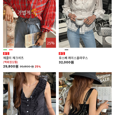
25%
체클리 체크셔츠
유스베 레이스블라우스
(백화점상품)
32,000원
29,800원
39,800
원
25%