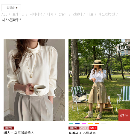
진열순
ALL
트레이닝
자체제작
나시
반팔티
긴팔티
니트
후드/맨투맨
셔츠&블라우스
43%
테츠노 퍼프블라우스
프멜포 시스루셔츠