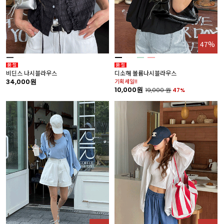
47%
비딘스 나시블라우스
디소해 볼륨나시블라우스
34,000원
기획세일!!
10,000원
19,000
원
47%