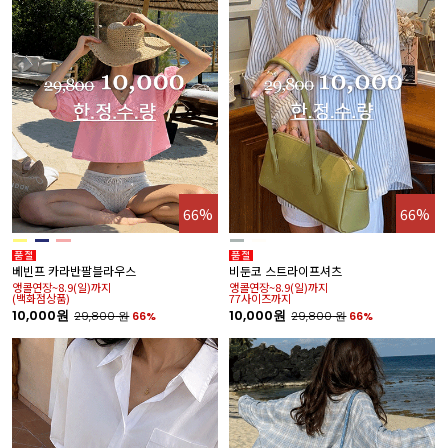
66%
66%
베빈프 카라반팔블라우스
비둔코 스트라이프셔츠
앵콜연장~8.9(일)까지
앵콜연장~8.9(일)까지
(백화점상품)
77사이즈까지
10,000원
10,000원
29,800
원
66%
29,800
원
66%