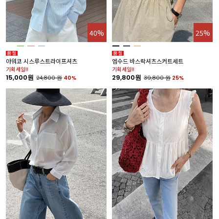
40%
25%
아워코 시스루스트라이프셔츠
엠수드 바스락셔츠스커트세트
기획세일!!
기획세일!!
15,000원
29,800원
24,800
원
40%
39,800
원
25%