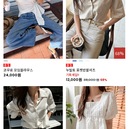
68%
코우로 꼬임블라우스
누빌토 포켓반팔셔츠
24,000원
기획세일!!
12,000원
38,000
원
68%