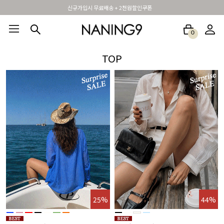
휴면 해제시 무료배송쿠폰
0
BEST100🤍
NEW5%
베스트재진행
썸머여행룩
아울렛
하객&모임룩
TOP
%
25%
44%