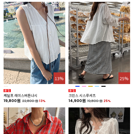
13%
25%
케딜프 레이스버튼나시
크민스 시스루셔츠
19,800원
14,900원
22,800
원
13%
19,800
원
25%