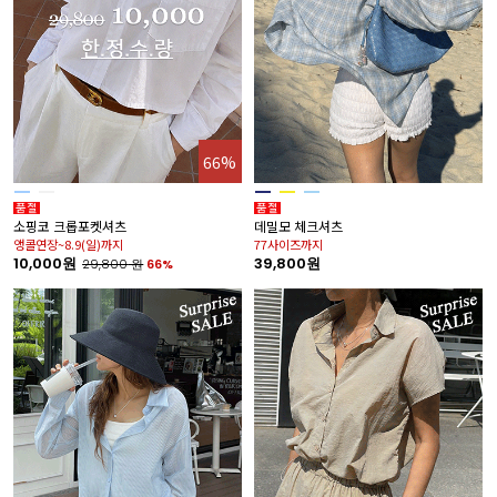
66%
소핑코 크롭포켓셔츠
데밀모 체크셔츠
앵콜연장~8.9(일)까지
77사이즈까지
10,000원
39,800원
29,800
원
66%