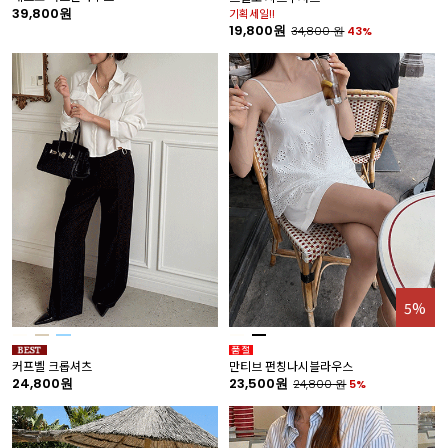
39,800원
기획세일!!
19,800원
34,800
원
43%
5%
커프벨 크롭셔츠
만티브 펀칭나시블라우스
24,800원
23,500원
24,800
원
5%