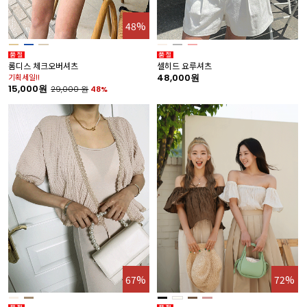
48%
롬디스 체크오버셔츠
셀히드 요루셔츠
기획세일!!
48,000원
15,000원
29,000
원
48%
72%
67%