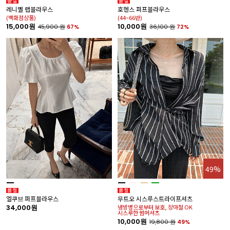
호헨스 퍼프블라우스
레니멜 랩블라우스
(44~66반)
(백화점상품)
10,000원
15,000원
36,100
원
72%
45,900
원
67%
49%
엘쿠브 퍼프블라우스
무트오 시스루스트라이프셔츠
34,000원
냉방병으로부터 보호, 장마철 OK
시스루한 썸머셔츠
10,000원
19,800
원
49%