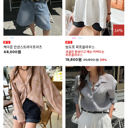
34%
케이문 린넨스트라이프셔츠
밤도프 퍼프블라우스
48,000원
쇄골은 돋보이고 배는 커버되는
퍼프블라우스
19,800원
29,800
원
34%