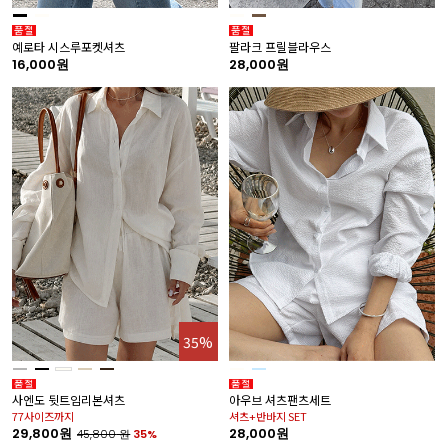
예로타 시스루포켓셔츠
팔라크 프릴블라우스
16,000원
28,000원
35%
사엔도 뒷트임리본셔츠
아우브 셔츠팬츠세트
77사이즈까지
셔츠+반바지 SET
29,800원
28,000원
45,800
원
35%