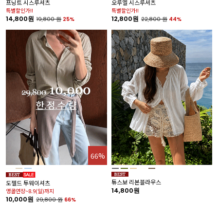
프닝트 시스루셔츠
오루엘 시스루셔츠
카
특별할인가!!
특별할인가!!
7
14,800원
12,800원
19,800
원
25%
22,800
원
44%
1
66%
%
튜스보 리본블라우스
도젤드 투웨이셔츠
노
14,800원
앵콜연장~8.9(일)까지
7
10,000원
29,800
원
66%
1