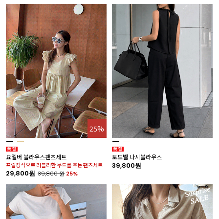
25%
요엘버 블라우스팬츠세트
토모벨 나시블라우스
프릴장식으로 러블리한 무드를 주는 팬츠세트
39,800원
29,800원
39,800
원
25%