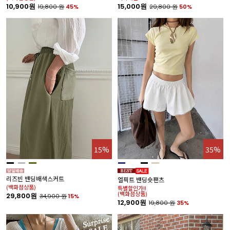
10,900원
15,000원
19,800
원
45%
29,800
원
50%
15%
35%
리즈빈 밴딩배색스커트
엘픽트 밴딩숏팬츠
(백화점상품)
특별할인가!!
(백화점상품)
29,800원
34,900
원
15%
12,900원
19,800
원
35%