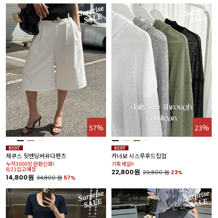
57%
23%
제쿠스 뒷밴딩버뮤다팬츠
카너보 시스루후드집업
누적3000장 완판신화!
기획세일!!
8/21입고예정
22,800원
29,800
원
23%
14,800원
34,800
원
57%