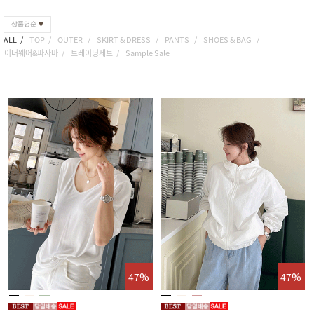
상품명순
ALL
TOP
OUTER
SKIRT & DRESS
PANTS
SHOES & BAG
이너웨어&파자마
트레이닝세트
Sample Sale
47%
47%