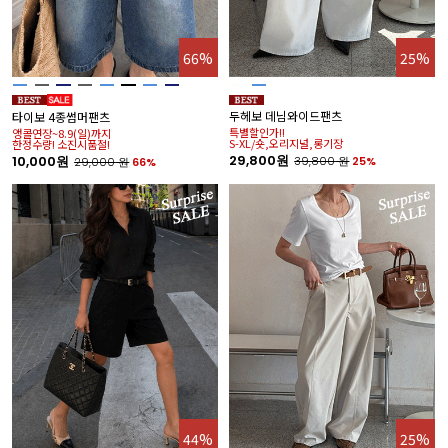
66%
25%
두헤보 데님와이드팬츠
타이보 4종썸머팬츠
특별할인가!!
앵콜연장~8.9(일)까지
S-XL/숏,오리지널,롱기장
한정수량! 소진시품절!
29,800원
10,000원
39,800
원
25%
29,000
원
66%
44%
25%