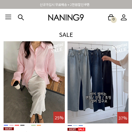
휴면 해제시 무료배송쿠폰
0
BEST100🤍
NEW5%
베스트재진행
썸머여행룩
아울렛
하객&모임룩
SALE
%
25%
37%