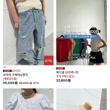
47%
메드넬 브이넥니트
오마에 구제데님팬츠
추가구매시 할인!
(백화점상품)
22,800원
25,000원
46,900
원
47%