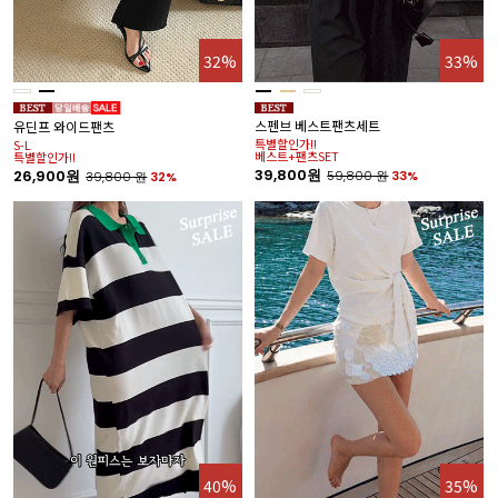
32%
33%
스펜브 베스트팬츠세트
유딘프 와이드팬츠
특별할인가!!
S-L
베스트+팬츠SET
특별할인가!!
39,800원
26,900원
59,800
원
33%
39,800
원
32%
40%
35%