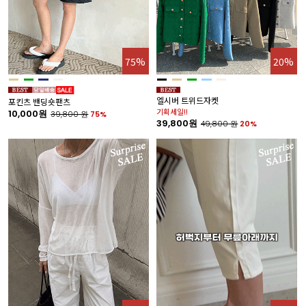
75%
20%
엘시버 트위드자켓
포킨츠 밴딩숏팬츠
기획세일!!
10,000원
39,800
원
75%
39,800원
49,800
원
20%