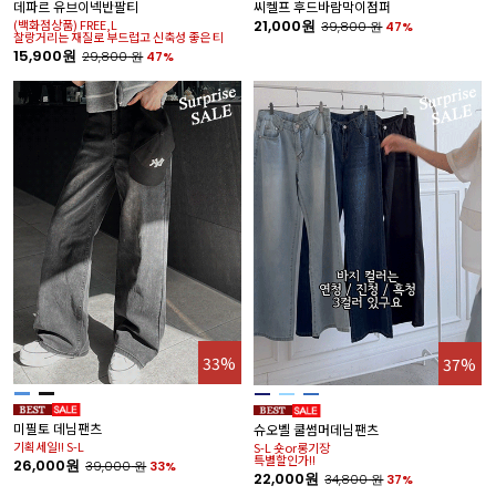
데파르 유브이넥반팔티
씨켈프 후드바람막이점퍼
(백화점상품) FREE,L
21,000원
39,800
원
47%
찰랑거리는 재질로 부드럽고 신축성 좋은 티
15,900원
29,800
원
47%
33%
37%
미필토 데님팬츠
슈오벨 쿨썸머데님팬츠
기획세일!! S-L
S-L 숏or롱기장
특별할인가!!
26,000원
39,000
원
33%
22,000원
34,800
원
37%