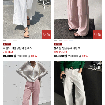
34%
34%
쿠웰드 뒷밴딩핀턱슬랙스
젠리블 밴딩투웨이팬츠
기획세일!!
특별할인가!!
19,800원
19,800원
29,800
원
34%
29,800
원
34%