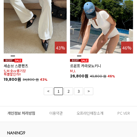
43%
46%
세손브 스판팬츠
르온프 카라모노키니
S,M 숏or롱기장
M,L
특별할인가!!
26,800원
49,800
원
46%
19,800원
34,800
원
43%
<
1
2
3
>
개인정보 처리방침
이용약관
오프라인매장소개
PC VER