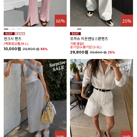
66%
25%
엔크시 팬츠
르카슈 히든밴딩스판팬츠
(백화점상품/M-L)
기획세일!!
숏기장or롱기장 (S-XL)
10,000원
29,800
원
66%
29,800원
39,800
원
25%