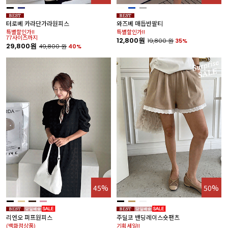
터로베 카라단가라원피스
와즈베 매듭반팔티
특별할인가!!
특별할인가!!
77사이즈까지
12,800원
19,800
원
35%
29,800원
49,800
원
40%
45%
50%
리엔오 퍼프원피스
주딜코 밴딩레이스숏팬츠
(백화점상품)
기획세일!!