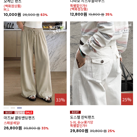
디타오 시스루블라우스
오케닌 팬츠
특별할인가!!
(백화점상품)
(백화점상품)
M,L
12,800원
10,000원
19,800
원
35%
26,900
원
63%
25%
33%
도스펠 핀턱팬츠
마즈보 쿨링밴딩팬츠
S-XL 숏or롱기장
스페셜세일!
특별할인가!!
26,800원
39,800
원
33%
29,800원
39,800
원
25%