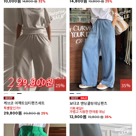
10,000원
14,800원
14,800
원
32%
19,800
원
25%
25%
35%
케브코 어깨트임티팬츠세트
보다코 밴딩쿨링데님팬츠
특별할인가!!
기획세일!!
가볍고 시원한 한여름 데님
29,800원
39,800
원
25%
12,900원
19,800
원
35%