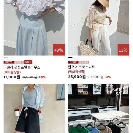
49%
13%
린포이 크로스니트
리델라 펀칭프릴블라우스
(백화점상품)
(백화점상품)
25,900원
17,800원
29,800
원
13%
34,900
원
49%