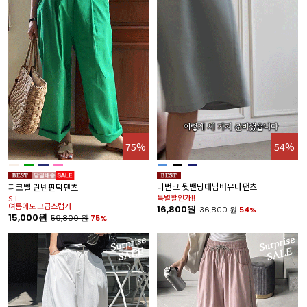
75%
54%
디번크 뒷밴딩데님버뮤다팬츠
피코벨 린넨핀턱팬츠
특별할인가!!
S-L
여름에도 고급스럽게
16,800원
36,800
원
54%
15,000원
59,800
원
75%