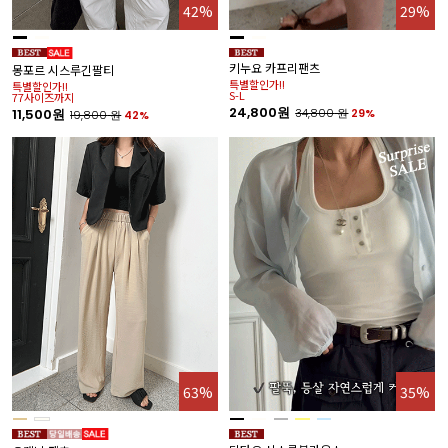
42%
29%
키누요 카프리팬츠
몽포르 시스루긴팔티
특별할인가!!
특별할인가!!
S-L
77사이즈까지
24,800원
11,500원
34,800
원
29%
19,800
원
42%
63%
35%