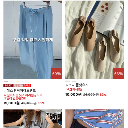
60%
63%
티코니 플랫슈즈
(백화점상품)
비헤스 핀턱와이드팬츠
10,000원
26,900
원
63%
딱 떨어지는 핏과 허리밴딩으로
데일리 만능팬츠!!
19,800원
49,800
원
60%