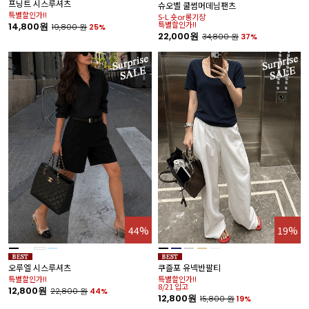
프닝트 시스루셔츠
제
슈오벨 쿨썸머데님팬츠
특별할인가!!
누
S-L 숏or롱기장
8
특별할인가!!
14,800원
19,800
원
25%
1
22,000원
34,800
원
37%
44%
19%
보
오루엘 시스루셔츠
쿠즐포 유넥반팔티
기
특별할인가!!
특별할인가!!
가
8/21 입고
12,800원
22,800
원
44%
1
12,800원
15,800
원
19%