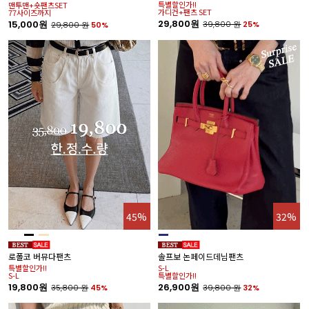
특별할인가!!
맨투맨+숏팬츠SET
가디건+팬츠 SET
77사이즈까지
29,800원
15,000원
39,800
원
25%
29,800
원
50%
45%
32%
로폴코 버뮤다팬츠
솔프보 논페이드데님팬츠
특별할인가!!
S-L
S-L
특별할인가!!
19,800원
26,900원
35,800
원
45%
39,800
원
32%