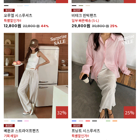
오루엘 시스루셔츠
비테크 핀턱팬츠
특별할인가!!
일부 빠른배송 (S-L)
12,800원
29,800원
22,800
원
44%
39,800
원
25%
32%
25%
베둔코 스트라이프팬츠
프닝트 시스루셔츠
기획세일!!
특별할인가!!