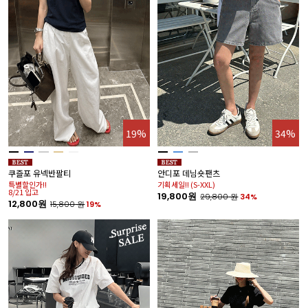
19%
34%
쿠즐포 유넥반팔티
안디포 데님숏팬츠
특별할인가!!
기획세일!! (S-XXL)
8/21 입고
19,800원
29,800
원
34%
12,800원
15,800
원
19%