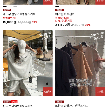
39%
29%
메도우 밴딩스트링롱스커트
에스텐 하프팬츠
특별할인가!!
특별할인가!!
S-XL/숏,롱기장
15,800원
25,800
원
39%
24,800원
34,800
원
29%
50%
25%
코완브 반팔가디건팬츠세트
핀도브 나염트레이닝세트