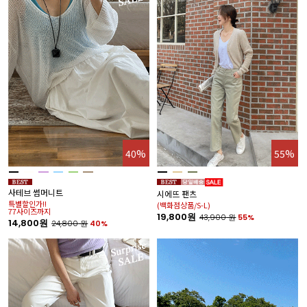
40%
55%
사테브 썸머니트
시에뜨 팬츠
특별할인가!!
(백화점상품/S-L)
77사이즈까지
19,800원
43,900
원
55%
14,800원
24,800
원
40%