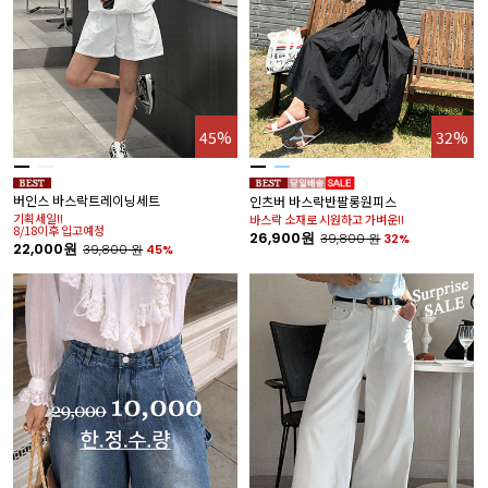
45%
32%
버인스 바스락트레이닝세트
인츠버 바스락반팔롱원피스
기획세일!!
바스락 소재로 시원하고 가벼운!!
8/18이후 입고예정
26,900원
39,800
원
32%
22,000원
39,800
원
45%