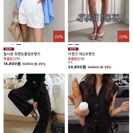
25%
29%
할시온 뒷밴딩롤업숏팬츠
지첸크 데님숏팬츠
특별할인가!!
특별할인가!!
S-L
14,800원
19,800
원
25%
24,800원
34,800
원
29%