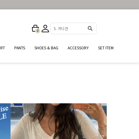
2. 원피스
0
IRT
PANTS
SHOES & BAG
ACCESSORY
SET ITEM