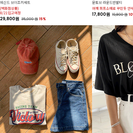
워신드 브이조끼세트
문토브 라운드반팔티
(백화점상품)
어깨 퍼프소매로 꾸민듯 안
8/21입고예정
17,800원
19,800
원
1
29,800원
35,000
원
15%