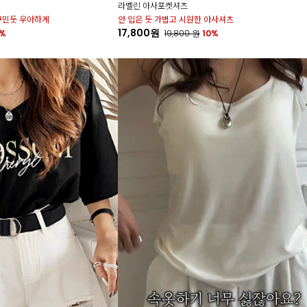
라벨린 아사포켓셔츠
꾸민듯 우아하게
안 입은 듯 가볍고 시원한 아사셔츠
17,800원
0%
19,800
원
10%