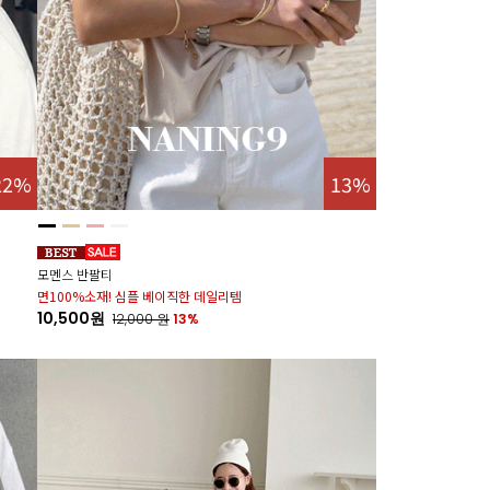
22%
13%
모멘스 반팔티
면100%소재! 심플 베이직한 데일리템
10,500원
12,000
원
13%