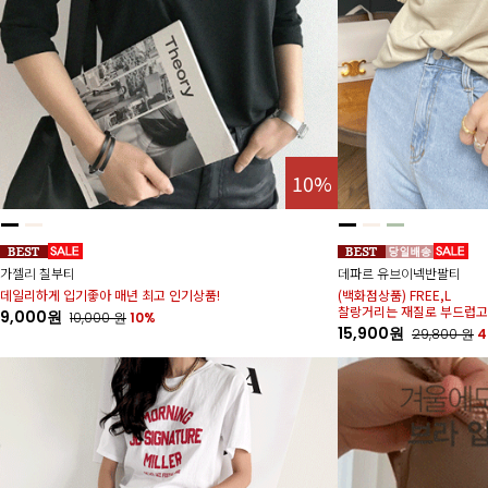
10%
가젤리 칠부티
데파르 유브이넥반팔티
데일리하게 입기좋아 매년 최고 인기상품!
(백화점상품) FREE,L
찰랑거리는 재질로 부드럽고
9,000원
10,000
원
10%
15,900원
29,800
원
4