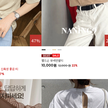
47%
벨드슨 유넥반팔티
10,000원
12,900
원
22%
 신축성 좋은 티
7%