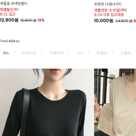
쿠즐포 유넥반팔티
두텐코 나염나시티
특별할인가!!
앵콜연장~8.9(일)까지
8/21 입고
8/18 이후 입고예정
12,800원
10,000원
15,800
원
19%
24,800
원
Total
620
ea
ALL
트레이닝
자체제작
나시
반팔티
긴팔티