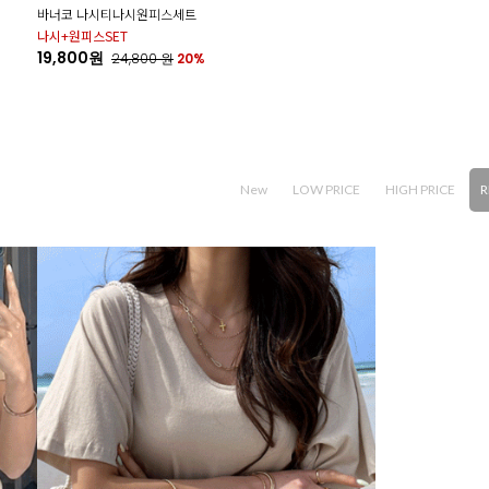
바너코 나시티나시원피스세트
나시+원피스SET
19,800원
24,800
원
20%
New
LOW PRICE
HIGH PRICE
R