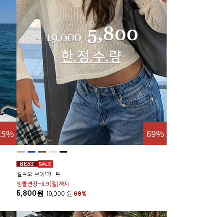
25%
69%
셀트오 브이넥니트
앵콜연장~8.9(일)까지
5,800원
19,000
원
69%