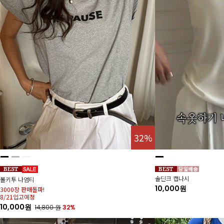
32%
솔딘크 캡나시
볼키투 나염티
10,000원
3000장 판매돌파!
8/21입고예정
10,000원
14,800
원
32%