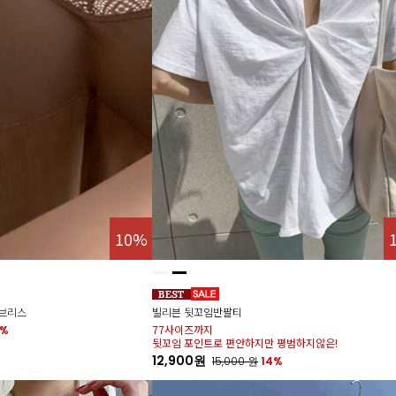
10%
브리스
빌리븐 뒷꼬임반팔티
77사이즈까지
0%
뒷꼬임 포인트로 편안하지만 평범하지않은!
12,900원
15,000
원
14%