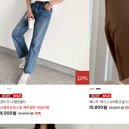
10%
센티츠 나염반팔티
베니주 레이스브라탑끈슬리
10,800원
나염프린팅으로 캐주얼한 데일리템
12,000
원
1
9,000원
10,000
원
10%