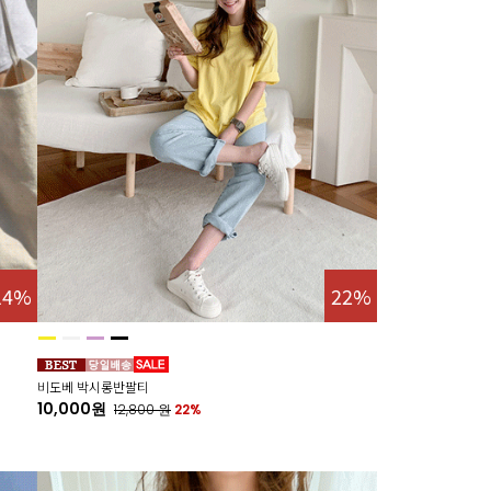
14%
22%
비도베 박시롱반팔티
10,000원
12,800
원
22%