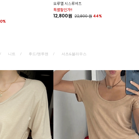
오루엘 시스루셔츠
특별할인가!!
12,800원
22,800
원
44%
60%
니트
후드/맨투맨
셔츠&블라우스