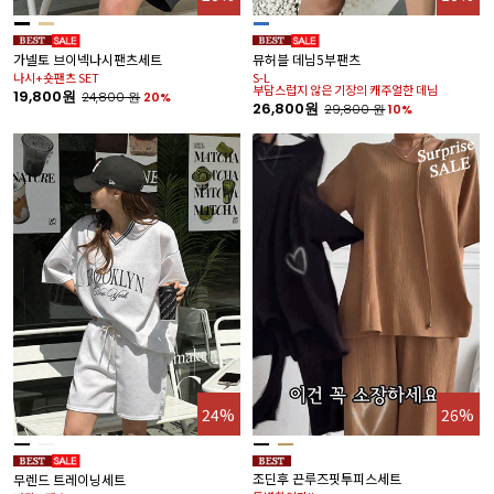
가넬토 브이넥나시팬츠세트
뮤허블 데님5부팬츠
나시+숏팬츠 SET
S-L
부담스럽지 않은 기장의 캐주얼한 데님
19,800원
24,800
원
20%
26,800원
29,800
원
10%
24%
26%
조딘후 끈루즈핏투피스세트
무렌드 트레이닝세트