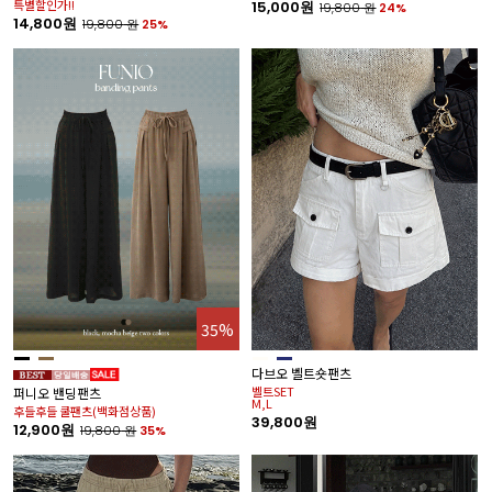
특별할인가!!
15,000원
19,800
원
24%
14,800원
19,800
원
25%
35%
다브오 벨트숏팬츠
벨트SET
퍼니오 밴딩팬츠
M,L
후들후들 쿨팬츠(백화점상품)
39,800원
12,900원
19,800
원
35%