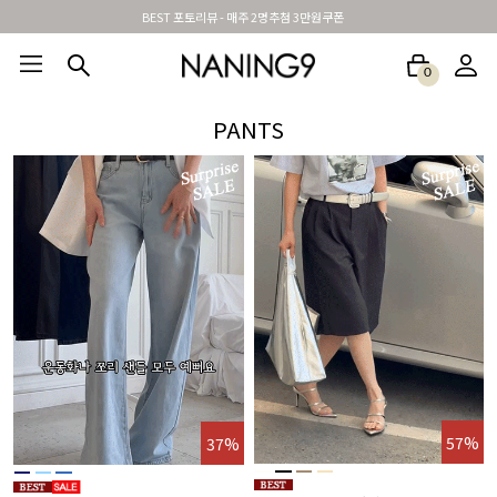
신규가입시 무료배송 + 2천원할인쿠폰
0
BEST100🤍
NEW5%
베스트재진행
썸머여행룩
아울렛
하객&모임룩
PANTS
%
57%
37%