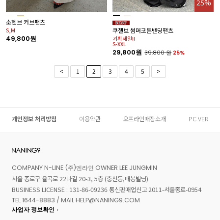
25%
소헨브 커브팬츠
S,M
쿠첼브 썸머코튼밴딩팬츠
49,800원
기획세일!!
S-XXL
29,800원
39,800
원
25%
<
1
2
3
4
5
>
개인정보 처리방침
이용약관
오프라인매장소개
PC VER
COMPANY N-LINE (주)엔라인 OWNER LEE JUNGMIN
서울 종로구 율곡로 22나길 20-3, 5층 (충신동,매봉빌딩)
BUSINESS LICENSE : 131-86-09236 통신판매업신고 2011-서울종로-0954
TEL 1644-8883 / MAIL HELP@NANING9.COM
사업자 정보확인