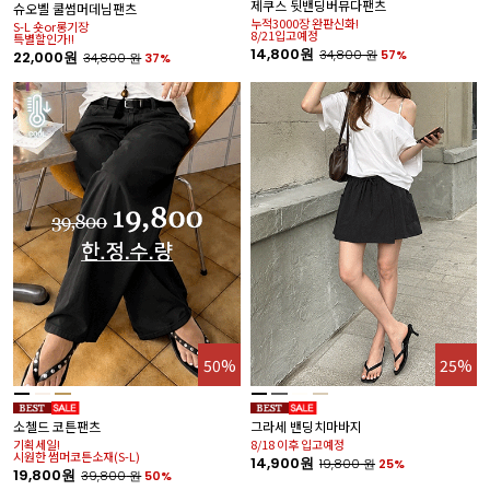
제쿠스 뒷밴딩버뮤다팬츠
오
슈오벨 쿨썸머데님팬츠
누적3000장 완판신화!
특
S-L 숏or롱기장
8/21입고예정
특별할인가!!
2
14,800원
34,800
원
57%
22,000원
34,800
원
37%
%
50%
25%
르
소첼드 코튼팬츠
그라세 밴딩치마바지
8
기획세일!
8/18 이후 입고예정
8
시원한 썸머코튼소재(S-L)
14,900원
19,800
원
25%
2
19,800원
39,800
원
50%