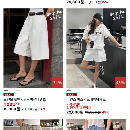
29,800원
35,000
원
15%
34%
45%
도엔보 뒷밴딩핀턱버뮤다팬츠
버인스 바스락트레이닝세트
특별할인가!!
기획세일!!
8/18이후 입고예정
19,800원
29,800
원
34%
22,000원
39,800
원
45%