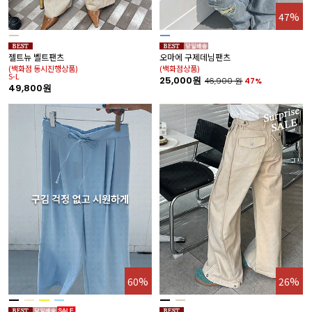
47%
젤트뉴 벨트팬츠
오마에 구제데님팬츠
(백화점 동시진행상품)
(백화점상품)
S-L
25,000원
46,900
원
47%
49,800원
60%
26%