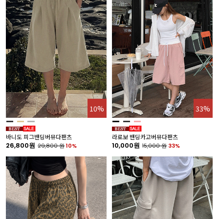
10%
33%
바니도 피그밴딩버뮤다팬츠
라로보 밴딩카고버뮤다팬츠
26,800원
10,000원
29,800
원
10%
15,000
원
33%