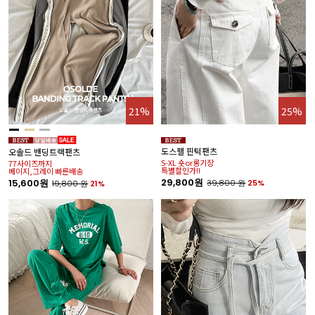
21%
25%
도스펠 핀턱팬츠
오솔드 밴딩트랙팬츠
S-XL 숏or롱기장
77사이즈까지
특별할인가!!
베이지,그레이 빠른배송
29,800원
15,600원
39,800
원
25%
19,800
원
21%