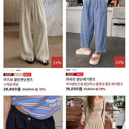
19%
33%
워레프 밴딩배기팬츠
마즈보 쿨링밴딩팬츠
허리밴딩으로 편안하고 활동성 좋은 배기팬츠
스페셜세일!
16,000원
26,800원
19,800
원
19%
39,800
원
33%