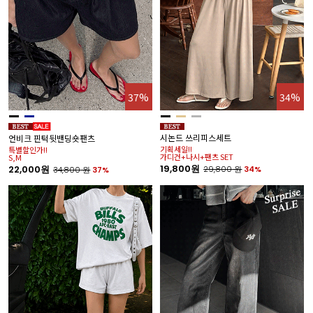
37%
34%
시논드 쓰리피스세트
언비크 핀턱뒷밴딩숏팬츠
기획세일!!
특별할인가!!
가디건+나시+팬츠 SET
S,M
19,800원
22,000원
29,800
원
34%
34,800
원
37%