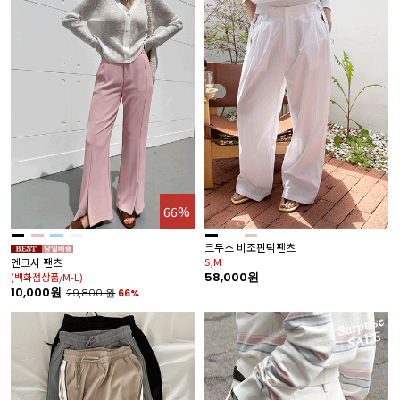
66%
크두스 비조핀턱팬츠
S,M
엔크시 팬츠
58,000원
(백화점상품/M-L)
10,000원
29,800
원
66%