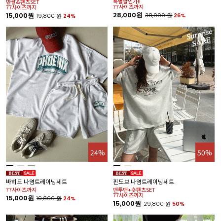
특별할인가!!
반팔&팬츠SET
77사이즈까지
77사이즈까지
28,000원
15,000원
38,000
원
26%
19,800
원
24%
24%
50%
바히드 나염트레이닝세트
핀도브 나염트레이닝세트
77사이즈까지
맨투맨+숏팬츠SET
77사이즈까지
15,000원
19,800
원
24%
15,000원
29,800
원
50%