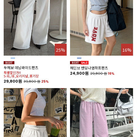
25%
16%
두헤보 데님와이드팬츠
헤딘브 밴딩나염하프팬츠
특별할인가!!
24,900원
29,800
원
16%
S-XL/숏,오리지널,롱기장
29,800원
39,800
원
25%