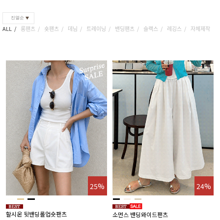
진열순
ALL
롱팬츠
숏팬츠
데님
트레이닝
밴딩팬츠
슬랙스
레깅스
자체제작
25%
24%
할시온 뒷밴딩롤업숏팬츠
소먼스 밴딩와이드팬츠