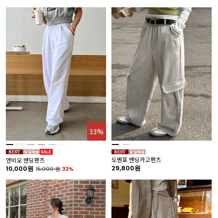
33%
도벤포 밴딩카고팬츠
앤비오 밴딩팬츠
29,800원
10,000원
15,000
원
33%