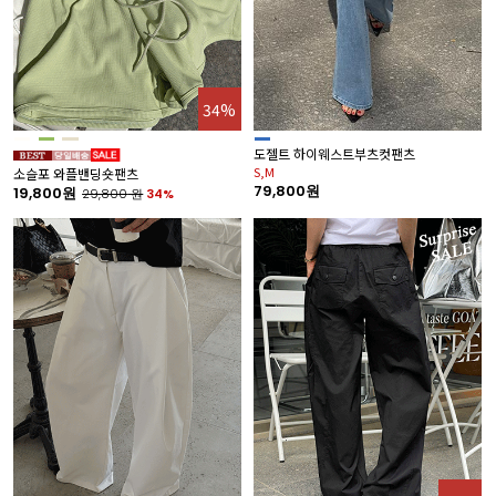
34%
도젤트 하이웨스트부츠컷팬츠
S,M
소슬포 와플밴딩숏팬츠
79,800원
19,800원
29,800
원
34%