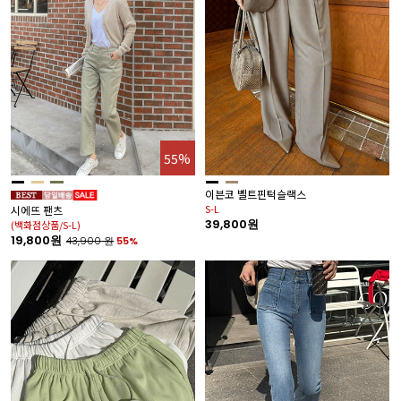
55%
이븐코 벨트핀턱슬랙스
S-L
시에뜨 팬츠
39,800원
(백화점상품/S-L)
19,800원
43,900
원
55%