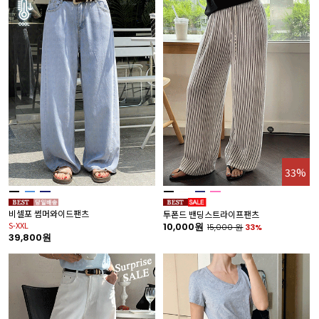
33%
비셀포 썸머와이드팬츠
투폰드 밴딩스트라이프팬츠
S-XXL
10,000원
15,000
원
33%
39,800원