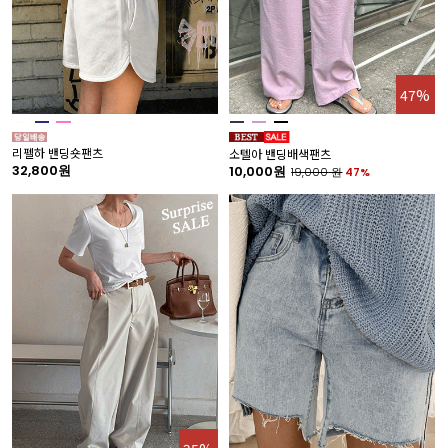
47%
리펠하 밴딩숏팬츠
소텔아 밴딩배색팬츠
32,800원
10,000원
19,000
원
47%