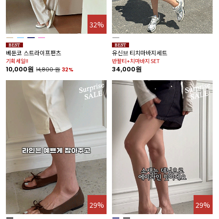
32%
베둔코 스트라이프팬츠
유신브 티치마바지세트
기획세일!!
반팔티+치마바지 SET
10,000원
34,000원
14,800
원
32%
29%
29%