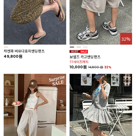
32%
차켄파 버뮤다호피밴딩팬츠
49,800원
보셀즈 카고밴딩팬츠
77사이즈까지
10,000원
14,800
원
32%