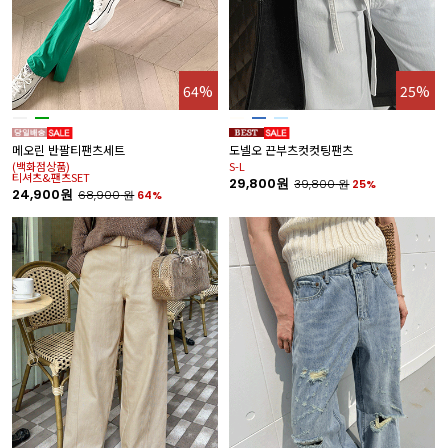
64%
25%
메오린 반팔티팬츠세트
도넬오 끈부츠컷컷팅팬츠
(백화점상품)
S-L
티셔츠&팬츠SET
29,800원
39,800
원
25%
24,900원
68,900
원
64%