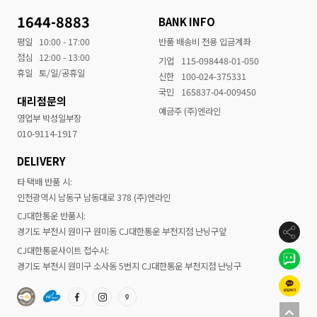
1644-8883
BANK INFO
평일
10:00 - 17:00
반품 배송비 전용 입금계좌
점심
12:00 - 13:00
기업
115-098448-01-050
휴일
토/일/공휴일
신한
100-024-375331
국민
165837-04-009450
대리점문의
예금주 (주)엔라인
영업부 박성일부장
010-9114-1917
DELIVERY
타 택배 반품 시:
인천광역시 남동구 남동대로 378 (주)엔라인
CJ대한통운 반품시:
경기도 부천시 원미구 원미동 CJ대한통운 부천지점 난닝구앞
CJ대한통운사이트 접수시:
경기도 부천시 원미구 소사동 5번지 CJ대한통운 부천지점 난닝구