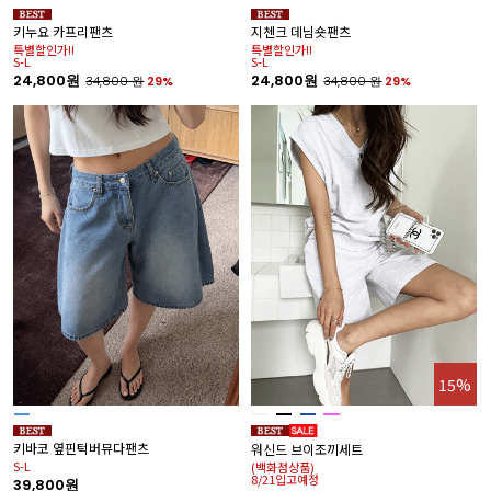
키누요 카프리팬츠
지첸크 데님숏팬츠
특별할인가!!
특별할인가!!
S-L
S-L
24,800원
24,800원
34,800
원
29%
34,800
원
29%
15%
키바코 옆핀턱버뮤다팬츠
워신드 브이조끼세트
S-L
(백화점상품)
8/21입고예정
39,800원