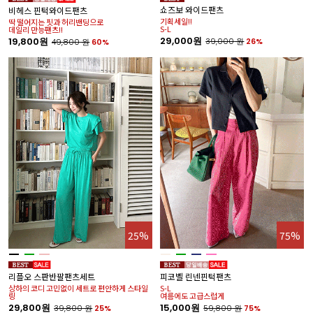
쇼즈보 와이드팬츠
비헤스 핀턱와이드팬츠
기획세일!!
딱 떨어지는 핏과 허리밴딩으로
S-L
데일리 만능팬츠!!
29,000원
19,800원
39,000
원
26%
49,800
원
60%
25%
75%
리플오 스판반팔팬츠세트
피코벨 린넨핀턱팬츠
상하의 코디 고민없이 세트로 편안하게 스타일
S-L
링
여름에도 고급스럽게
29,800원
15,000원
39,800
원
25%
59,800
원
75%