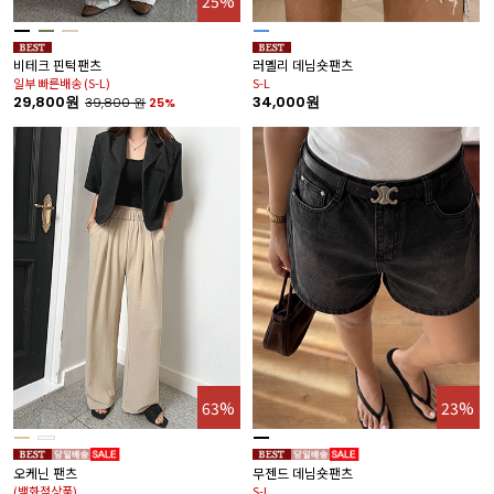
25%
비테크 핀턱팬츠
러멜리 데님숏팬츠
일부 빠른배송 (S-L)
S-L
29,800원
34,000원
39,800
원
25%
63%
23%
오케닌 팬츠
무젠드 데님숏팬츠
(백화점상품)
S-L