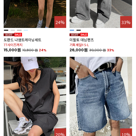
24%
33%
도판드 나염트레이닝세트
미필토 데님팬츠
77사이즈까지
기획세일!! S-L
15,000원
26,000원
19,800
원
24%
39,000
원
33%
20%
10%