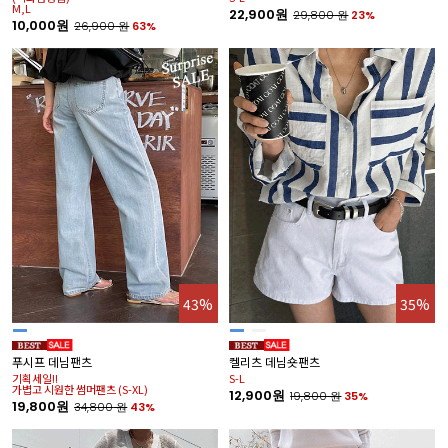
M,L
22,900원
29,800
원
23%
10,000원
26,900
원
63%
43%
35%
푸시프 데님팬츠
켈리츠 데님숏팬츠
기획세일!!
S-L
가볍고 시원한 썸머팬츠 (S-XL)
12,900원
19,800
원
35%
19,800원
34,800
원
43%